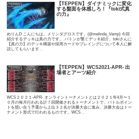
【TEPPEN】ダイナミックに変化
TEPPEN
する盤面を体感しろ！『toki式真
の力』
めりんD こんにちは。メリンダグロスです。(@melinda_Vamp) 今回
紹介するデッキは真の力です。 バトンが繋ぐデッキ紹介、tokiさんに
【真の力】のデッキ構築や採用カードやプレイングについて本人に解
説してもらいます...
【TEPPEN】WCS2021-APR- 出
TEPPEN
場者とアーツ紹介
WCS２０２１-APR- オンライントーナメントとは２０２１年4月〜１
０月の毎月行われる計７回開催されるトーナメントで、バトルポイン
トを競い合う予選から上位３２名が決勝大会に進み、決勝大会はトー
ナメント形式で行われるものです。WCS...