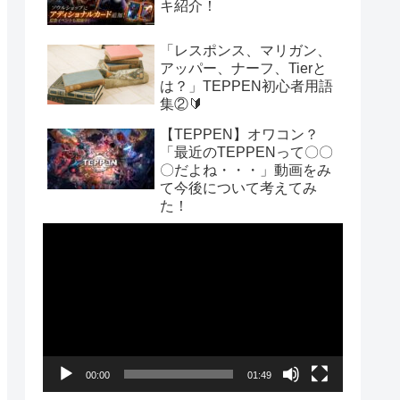
キ紹介！
「レスポンス、マリガン、
アッパー、ナーフ、Tierと
は？」TEPPEN初心者用語
集②🔰
【TEPPEN】オワコン？
「最近のTEPPENって〇〇
〇だよね・・・」動画をみ
て今後について考えてみ
た！
動
画
プ
レ
ー
00:00
01:49
ヤ