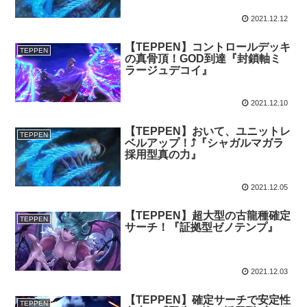
2021.12.12
【TEPPEN】コントロールデッキ
TEPPEN
の真骨頂！GOD到達『封鎖軸ミ
ラージュデコイ』
2021.12.10
【TEPPEN】おいて、ユニットレ
TEPPEN
ベルアップ！⤴️『シャガルマガラ
採用型真の力』
2021.12.05
【TEPPEN】超大型の古龍種確定
TEPPEN
サーチ！『証拠型ゼノテンプ』
2021.12.03
【TEPPEN】確定サーチで安定性
TEPPEN