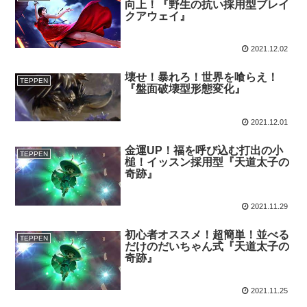
向上！『野生の抗い採用型ブレイ
クアウェイ』
2021.12.02
壊せ！暴れろ！世界を喰らえ！
TEPPEN
『盤面破壊型形態変化』
2021.12.01
金運UP！福を呼び込む打出の小
TEPPEN
槌！イッスン採用型『天道太子の
奇跡』
2021.11.29
初心者オススメ！超簡単！並べる
TEPPEN
だけのだいちゃん式『天道太子の
奇跡』
2021.11.25