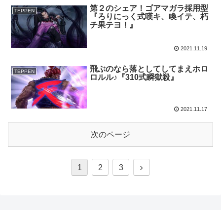
第２のシェア！ゴアマガラ採用型
TEPPEN
『ろりにっく式嘆キ、喚イテ、朽
チ果テヨ！』
2021.11.19
飛ぶのなら落としてしてまえホロ
TEPPEN
ロルル♪『310式瞬獄殺』
2021.11.17
次のページ
1
2
3