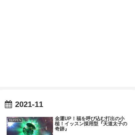
2021-11
金運UP！福を呼び込む打出の小
TEPPEN
槌！イッスン採用型『天道太子の
奇跡』