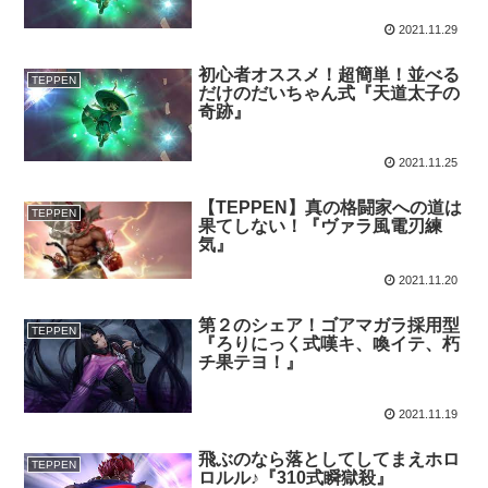
2021.11.29
初心者オススメ！超簡単！並べる
TEPPEN
だけのだいちゃん式『天道太子の
奇跡』
2021.11.25
【TEPPEN】真の格闘家への道は
TEPPEN
果てしない！『ヴァラ風電刃練
気』
2021.11.20
第２のシェア！ゴアマガラ採用型
TEPPEN
『ろりにっく式嘆キ、喚イテ、朽
チ果テヨ！』
2021.11.19
飛ぶのなら落としてしてまえホロ
TEPPEN
ロルル♪『310式瞬獄殺』