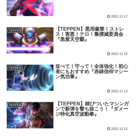
2021.11.17
【TEPPEN】悪用厳禁！ストレ
TEPPEN
ス！害悪！テロ！梟撲滅委員会
『黒紫天空覇』
2021.11.15
並べて！守って！全体強化！初心
TEPPEN
者にもおすすめ『赤緑信仰マシー
ン気功掌』
2021.11.13
【TEPPEN】錆びついたマシンガ
TEPPEN
ンで新弾を撃ち抜こう！『ダメー
ジ特化真空波動拳』
2021.11.12