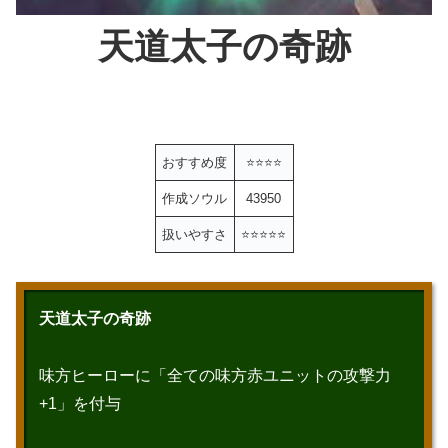
天道太子の奇跡
おすすめ度
⭐️⭐️⭐️
⭐️
作成ソウル
43950
扱いやすさ
⭐️
⭐️⭐️
⭐️⭐️
天道太子の奇跡
味方ヒーローに「全ての味方赤ユニットの攻撃力
+1」を付与