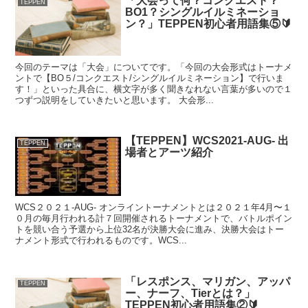
「大会って何？コンクエスト？
TEPPEN
BO1？シングルイルミネーショ
ン？」TEPPEN初心者用語集⑤🔰
今回のテーマは「大会」についてです。「今回の大会形式はトーナメ
ントで【BO５/コンクエスト/シングルイルミネーション】で行いま
す！」といった具合に、横文字が多く聞きなれない言葉が多いので１
つずつ説明をしていきたいと思います。 大会形...
【TEPPEN】WCS2021-AUG- 出
TEPPEN
場者とアーツ紹介
WCS２０２１-AUG- オンライントーナメントとは２０２１年4月〜１
０月の毎月行われる計７回開催されるトーナメントで、バトルポイン
トを競い合う予選から上位32名が決勝大会に進み、決勝大会はトー
ナメント形式で行われるものです。WCS...
「レスポンス、マリガン、アッパ
TEPPEN
ー、ナーフ、Tierとは？」
TEPPEN初心者用語集②🔰