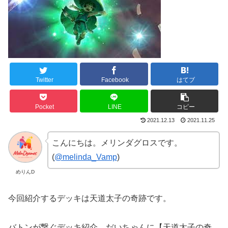
Twitter
Facebook
はてブ
Pocket
LINE
コピー
2021.12.13
2021.11.25
こんにちは。メリンダグロスです。
(
@melinda_Vamp
)
めりんD
今回紹介するデッキは
天道太子の奇跡です。
バトンが繋ぐデッキ紹介、だいちゃんに【
天道太子の奇