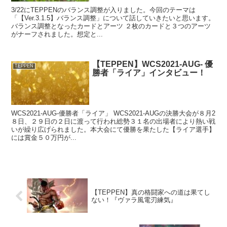
3/22にTEPPENのバランス調整が入りました。今回のテーマは
「【Ver.3.1.5】バランス調整」について話していきたいと思います。
バランス調整となったカードとアーツ ２枚のカードと３つのアーツ
がナーフされました。想定と...
【TEPPEN】WCS2021-AUG- 優
TEPPEN
勝者「ライア」インタビュー！
WCS2021-AUG-優勝者「ライア」 WCS2021-AUGの決勝大会が８月2
８日、２９日の２日に渡って行われ総勢３１名の出場者により熱い戦
いが繰り広げられました。本大会にて優勝を果たした【ライア選手】
には賞金５０万円が...
【TEPPEN】真の格闘家への道は果てし
ない！『ヴァラ風電刃練気』