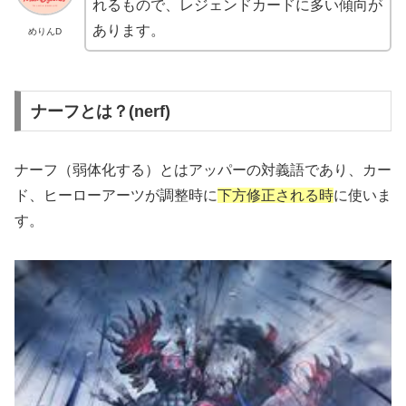
れるもので、レジェンドカードに多い傾向が
あります。
めりんD
ナーフとは？(nerf)
ナーフ（弱体化する）とはアッパーの対義語であり、カー
ド、ヒーローアーツが調整時に
下方修正される時
に使いま
す。