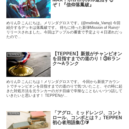
ぞ！『信仰落鳳破』
めりんD こんにちは。メリンダグロスです。(@melinda_Vamp) 今回
紹介するデッキは落鳳破です。 待ちに待った新弾Mission of Ruinが
リリースされました。今回はアップルの審査で予定より４日遅れだっ
たので...
【TEPPEN】新規がチャンピオン
TEPPEN
を目指すまでの道のり！③Bラン
ク〜Aランク
めりんD こんにちは！メリンダグロスです。 今回から新規アカウン
トでチャンピオンを目指すまでの道のりで気づいたこと、その時に起
きた対処方法を元ランカーのガチ目線で辛辣なこともいいつつ話して
いきたいと思います！ TEPPENが...
「アグロ、ミッドレンジ、コント
TEPPEN
ロール、コンボとは？」TEPPEN
初心者用語集①🔰