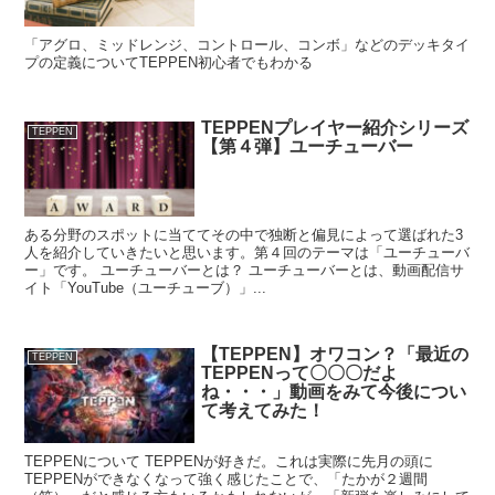
「アグロ、ミッドレンジ、コントロール、コンボ」などのデッキタイ
プの定義についてTEPPEN初心者でもわかる
TEPPENプレイヤー紹介シリーズ
TEPPEN
【第４弾】ユーチューバー
ある分野のスポットに当ててその中で独断と偏見によって選ばれた3
人を紹介していきたいと思います。第４回のテーマは「ユーチューバ
ー」です。 ユーチューバーとは？ ユーチューバーとは、動画配信サ
イト「YouTube（ユーチューブ）」...
【TEPPEN】オワコン？「最近の
TEPPEN
TEPPENって〇〇〇だよ
ね・・・」動画をみて今後につい
て考えてみた！
TEPPENについて TEPPENが好きだ。これは実際に先月の頭に
TEPPENができなくなって強く感じたことで、「たかが２週間