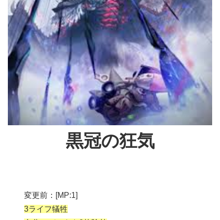
黒冠の狂気
変更前：[MP:1]
3ライフ犠牲