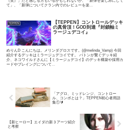
（笑）」だと感じる方もいるかもしれないが、「新弾を楽しみにして
て」、「新弾についてクラン内でのレビューを楽...
【TEPPEN】コントロールデッキ
TEPPEN
の真骨頂！GOD到達『封鎖軸ミ
ラージュデコイ』
めりんD こんにちは。メリンダグロスです。(@melinda_Vamp) 今回
紹介するデッキはミラージュデコイです。 バトンが繋ぐデッキ紹
介、ネコワイルドさんに【ミラージュデコイ】のデッキ構築や採用カ
ードやプレイングについて...
「アグロ、ミッドレンジ、コントロー
ル、コンボとは？」TEPPEN初心者用語
集①🔰
【新ヒーロー】エイダの新３アーツ紹介
と考察