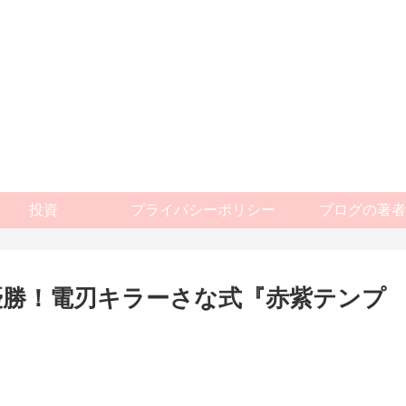
投資
プライバシーポリシー
ブログの著者
CT- 優勝！電刃キラーさな式『赤紫テンプ