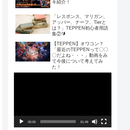
キ紹介！
「レスポンス、マリガン、
アッパー、ナーフ、Tierと
は？」TEPPEN初心者用語
集②🔰
【TEPPEN】オワコン？
「最近のTEPPENって〇〇
〇だよね・・・」動画をみ
て今後について考えてみ
た！
動
画
プ
レ
ー
00:00
01:49
ヤ