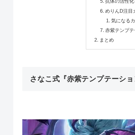
抗体の活性化
めりんD注目
気になる
赤紫テンプテ
まとめ
さなこ式『赤紫テンプテーショ