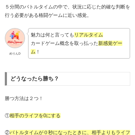
５分間のバトルタイムの中で、状況に応じた的確な判断を
行う必要がある格闘ゲームに近い感覚。
魅力は何と言っても
リアルタイム
カードゲーム概念を取っ払った
新感覚ゲー
ム
！
めりんD
どうなったら勝ち？
勝つ方法は２つ！
①
相手のライフを0にする
②
バトルタイムが０秒になったときに、相手よりもライフ