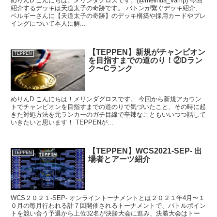
めりんD こんにちは。メリンダグロスです。(@melinda_Vamp) 今回
紹介するデッキは天道太子の奇跡です。 バトンが繋ぐデッキ紹介、
ベルギーさんに【天道太子の奇跡】のデッキ構築や採用カードやプレ
イングについて本人に解...
【TEPPEN】新規がチャンピオン
TEPPEN
を目指すまでの道のり！②Dラン
ク〜Cランク
めりんD こんにちは！メリンダグロスです。 今回から新規アカウン
トでチャンピオンを目指すまでの道のりで気づいたこと、その時に起
きた対処方法を元ランカーのガチ目線で辛辣なこともいいつつ話して
いきたいと思います！ TEPPENが...
【TEPPEN】WCS2021-SEP- 出
TEPPEN
場者とアーツ紹介
WCS２０２１-SEP- オンライントーナメントとは２０２１年4月〜１
０月の毎月行われる計７回開催されるトーナメントで、バトルポイン
トを競い合う予選から上位32名が決勝大会に進み、決勝大会はトー