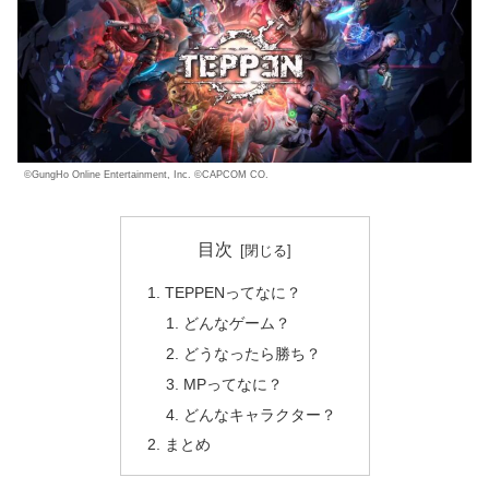
©GungHo Online Entertainment, Inc. ©CAPCOM CO.
目次
TEPPENってなに？
どんなゲーム？
どうなったら勝ち？
MPってなに？
どんなキャラクター？
まとめ