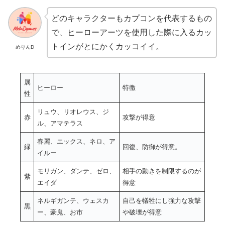
どのキャラクターもカプコンを代表するもの
で、ヒーローアーツを使用した際に入るカッ
トインがとにかくカッコイイ。
めりんD
属
ヒーロー
特徴
性
リュウ、リオレウス、ジ
赤
攻撃が得意
ル、アマテラス
春麗、エックス、ネロ、ア
緑
回復、防御が得意。
イルー
モリガン、ダンテ、ゼロ、
相手の動きを制限するのが
紫
エイダ
得意
ネルギガンテ、ウェスカ
自己を犠牲にし強力な攻撃
黒
ー、豪鬼、お市
や破壊が得意