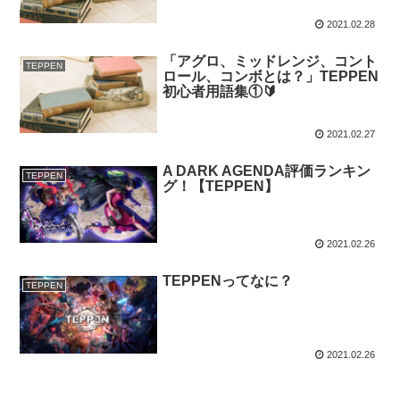
2021.02.28
「アグロ、ミッドレンジ、コント
TEPPEN
ロール、コンボとは？」TEPPEN
初心者用語集①🔰
2021.02.27
A DARK AGENDA評価ランキン
TEPPEN
グ！【TEPPEN】
2021.02.26
TEPPENってなに？
TEPPEN
2021.02.26