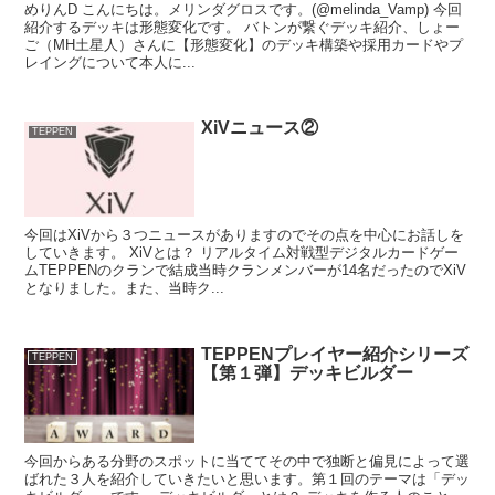
めりんD こんにちは。メリンダグロスです。(@melinda_Vamp) 今回
紹介するデッキは形態変化です。 バトンが繋ぐデッキ紹介、しょー
ご（MH土星人）さんに【形態変化】のデッキ構築や採用カードやプ
レイングについて本人に...
XiVニュース②
TEPPEN
今回はXiVから３つニュースがありますのでその点を中心にお話しを
していきます。 XiVとは？ リアルタイム対戦型デジタルカードゲー
ムTEPPENのクランで結成当時クランメンバーが14名だったのでXiV
となりました。また、当時ク...
TEPPENプレイヤー紹介シリーズ
TEPPEN
【第１弾】デッキビルダー
今回からある分野のスポットに当ててその中で独断と偏見によって選
ばれた３人を紹介していきたいと思います。第１回のテーマは「デッ