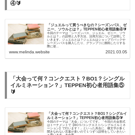
④🔰
「ジュエルって買うべきなの？シーズンパス、ゼ
ニー、ソウルとは？」TEPPEN初心者用語集④🔰
今回のテーマは「シーズンパス、ジュエル、ゼニー、ソウ
ルとは？」の説明と入手方法、活用方法について説明して
いきます。ジュエルとは？ジュエルはショップでパックや
シーズンパスを購入したり、グランプリに挑戦したりする
際に使...
www.melinda.website
2021.03.05
「大会って何？コンクエスト？BO1？シングル
イルミネーション？」TEPPEN初心者用語集⑤
🔰
「大会って何？コンクエスト？BO1？シングルイ
ルミネーション？」TEPPEN初心者用語集⑤🔰
今回のテーマは「大会」についてです。「今回の大会形式
はトーナメントで【BO５/コンクエスト/シングルイルミネ
ーション】で行います！」といった具合に、横文字が多く
聞きなれない言葉が多いので１つずつ説明をしていきたい
と思います。大会形...