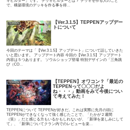
キビルダー」です。 デッキビルダーとは？ デッキを作る人のこと
で、構築環境のデッキを作る事を得...
【Ver.3.1.5】TEPPENアップデー
TEPPEN
トについて
今回のテーマは「【Ver.3.1.5】アップデート」について話していきた
いと思います。 アップデート内容 今回の【Ver.3.1.5】アップデート
内容は５つあります。 ソウルショップ登場 特別デザインの「三角跳
び（CO...
【TEPPEN】オワコン？「最近の
TEPPEN
TEPPENって〇〇〇だよ
ね・・・」動画をみて今後につい
て考えてみた！
TEPPENについて TEPPENが好きだ。これは実際に先月の頭に
TEPPENができなくなって強く感じたことで、「たかが２週間
（笑）」だと感じる方もいるかもしれないが、「新弾を楽しみにして
て」、「新弾についてクラン内でのレビューを楽...