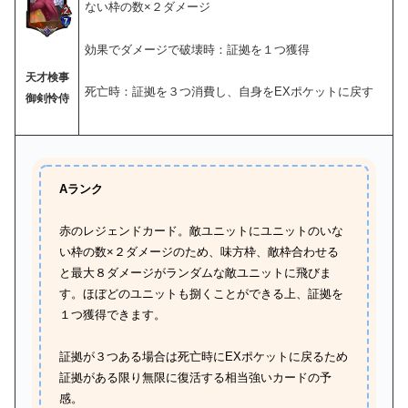
ない枠の数×２ダメージ
効果でダメージで破壊時：証拠を１つ獲得
天才検事
死亡時：証拠を３つ消費し、自身をEXポケットに戻す
御剣怜侍
Aランク
赤のレジェンドカード。敵ユニットにユニットのいな
い枠の数×２ダメージのため、味方枠、敵枠合わせる
と最大８ダメージがランダムな敵ユニットに飛びま
す。ほぼどのユニットも捌くことができる上、証拠を
１つ獲得できます。
証拠が３つある場合は死亡時にEXポケットに戻るため
証拠がある限り無限に復活する相当強いカードの予
感。