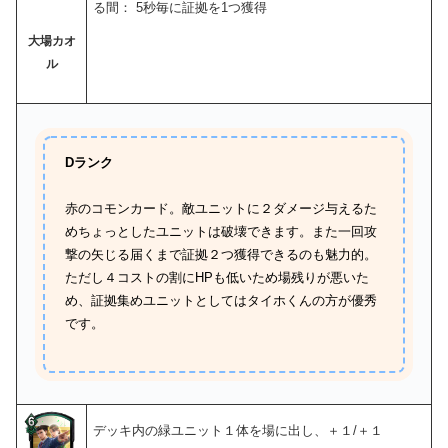
る間： 5秒毎に証拠を1つ獲得
大場カオ
ル
Dランク
赤のコモンカード。敵ユニットに２ダメージ与えるた
めちょっとしたユニットは破壊できます。また一回攻
撃の矢じる届くまで証拠２つ獲得できるのも魅力的。
ただし４コストの割にHPも低いため場残りが悪いた
め、証拠集めユニットとしてはタイホくんの方が優秀
です。
デッキ内の緑ユニット１体を場に出し、＋１/＋１