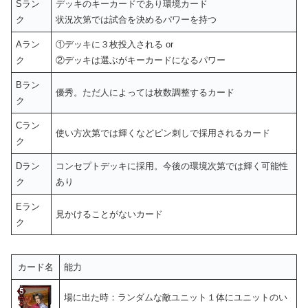
Sラン
デッキのキーカードであり環境カード
ク
状況次第では試合を決めるパワーを持つ
Aラン
①デッキに３枚投入される or
ク
②デッキは選ぶがキーカードになるパワー
Bラン
優秀。ただ人によっては枚数調整するカード
ク
Cラン
使い方次第では輝くなどピン刺しで採用されるカード
ク
Dラン
コンセプトデッキに採用。今後の環境次第では輝く可能性
ク
あり
Eラン
見かけることがないカード
ク
カード名
能力
場に出た時：ランダムな敵ユニット１体にユニットのい