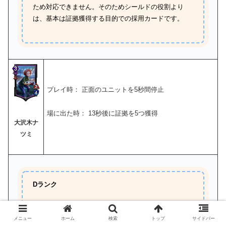
ため対応できません。そのためシールドの役割より
は、基本は証拠獲得する目的での採用カードです。
プレイ時： 正面のユニットを5秒間停止
場に出た時： 13秒後に証拠を5つ獲得
大沢木ナ
ツミ
Dランク
紫のカード。プレイ時正面ユニットを停止。アーツで
はダークネスイリュージョンと相性がよく、13秒間場
メニュー
ホーム
検索
トップ
サイドバー