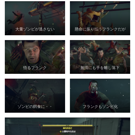
大量ゾンビが逃さない
懸命に振り払うフランクだが
悟るフランク
無情にも手を離し落下
ゾンビの餌食に・・
フランクもゾンビ化