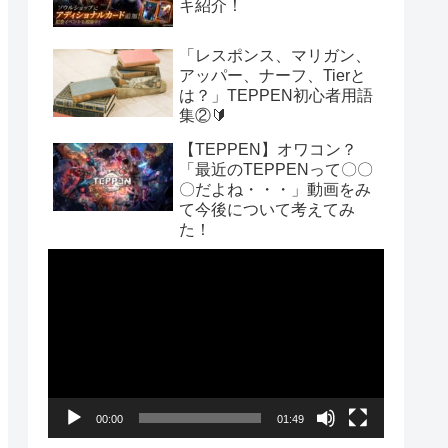
キ紹介！
「レスポンス、マリガン、
アッパー、ナーフ、Tierと
は？」TEPPEN初心者用語
集②🔰
【TEPPEN】オワコン？
「最近のTEPPENって〇〇
〇だよね・・・」動画をみ
て今後について考えてみ
た！
動
画
プ
レ
ー
00:00
01:49
ヤ