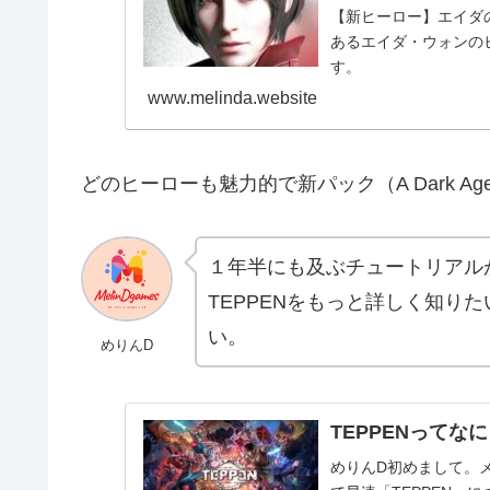
【新ヒーロー】エイダ
あるエイダ・ウォンのヒー
す。
www.melinda.website
どのヒーローも魅力的で新パック（A Dark 
１年半にも及ぶチュートリアル
TEPPENをもっと詳しく知り
い。
めりんD
TEPPENってな
めりんD初めまして。