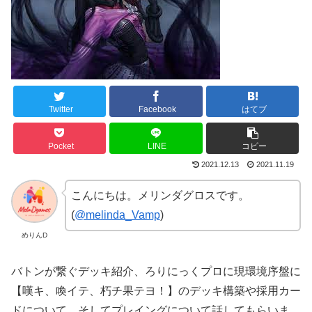
Twitter
Facebook
はてブ
Pocket
LINE
コピー
2021.12.13
2021.11.19
こんにちは。メリンダグロスです。
(
@melinda_Vamp
)
めりんD
バトンが繋ぐデッキ紹介、ろりにっくプロに現環境序盤に
【
嘆キ、喚イテ、朽チ果テヨ！】のデッキ構築や採用カー
ドについて、そしてプレイングについて話してもらいま