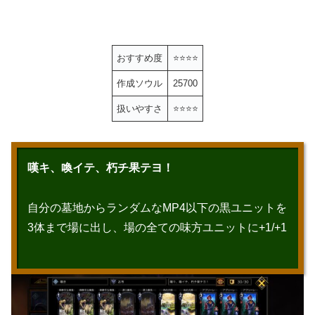
おすすめ度
⭐️
⭐️⭐️
⭐️
作成ソウル
25700
扱いやすさ
⭐️
⭐️
⭐️
⭐️
嘆キ、喚イテ、朽チ果テヨ！
自分の墓地からランダムなMP4以下の黒ユニットを
3体まで場に出し、場の全ての味方ユニットに+1/+1