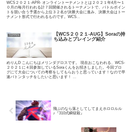
WCS２０２１-APR- オンライントーナメントとは２０２１年4月〜１
０月の毎月行われる計７回開催されるトーナメントで、バトルポイン
トを競い合う予選から上位３２名が決勝大会に進み、決勝大会はトー
ナメント形式で行われるものです。WCS...
【WCS２０２１-AUG】Soraの持
TEPPEN
ち込みとプレイング紹介
めりんD こんにちはメリンダグロスです。 現在おこなわれる、WCS-
２０２１に４回参加しているSoraくんをお招きしました。今回ブロ
グにて大会についての考察をしてもらおうと思っています！なので早
速バトンタッチをしたいと思います！ ...
飛ぶのなら落としてしてまえホロロルル
♪『310式瞬獄殺』