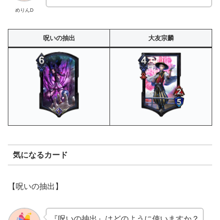
めりんD
呪いの抽出
大友宗麟
気になるカード
【
呪いの抽出】
『
呪いの抽出』はどのように使いますか？