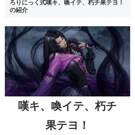
ろりにっく式嘆キ、喚イテ、朽チ果テヨ！
の紹介
嘆キ、喚イテ、朽チ
果テヨ！