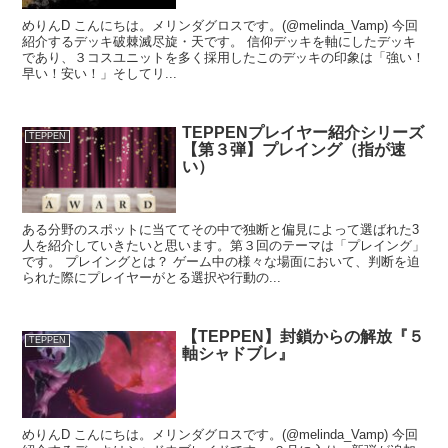
めりんD こんにちは。メリンダグロスです。(@melinda_Vamp) 今回
紹介するデッキ破棘滅尽旋・天です。 信仰デッキを軸にしたデッキ
であり、３コスユニットを多く採用したこのデッキの印象は「強い！
早い！安い！」そしてリ...
TEPPENプレイヤー紹介シリーズ
TEPPEN
【第３弾】プレイング（指が速
い）
ある分野のスポットに当ててその中で独断と偏見によって選ばれた3
人を紹介していきたいと思います。第３回のテーマは「プレイング」
です。 プレイングとは？ ゲーム中の様々な場面において、判断を迫
られた際にプレイヤーがとる選択や行動の...
【TEPPEN】封鎖からの解放『５
TEPPEN
軸シャドブレ』
めりんD こんにちは。メリンダグロスです。(@melinda_Vamp) 今回