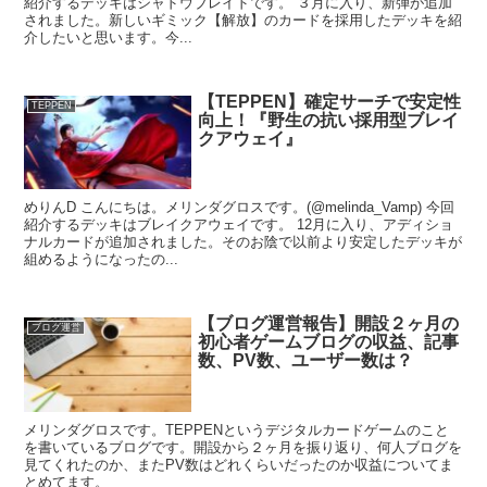
紹介するデッキはシャドウブレイドです。 ３月に入り、新弾が追加
されました。新しいギミック【解放】のカードを採用したデッキを紹
介したいと思います。今...
【TEPPEN】確定サーチで安定性
TEPPEN
向上！『野生の抗い採用型ブレイ
クアウェイ』
めりんD こんにちは。メリンダグロスです。(@melinda_Vamp) 今回
紹介するデッキはブレイクアウェイです。 12月に入り、アディショ
ナルカードが追加されました。そのお陰で以前より安定したデッキが
組めるようになったの...
【ブログ運営報告】開設２ヶ月の
ブログ運営
初心者ゲームブログの収益、記事
数、PV数、ユーザー数は？
メリンダグロスです。TEPPENというデジタルカードゲームのこと
を書いているブログです。開設から２ヶ月を振り返り、何人ブログを
見てくれたのか、またPV数はどれくらいだったのか収益についてま
とめてます。