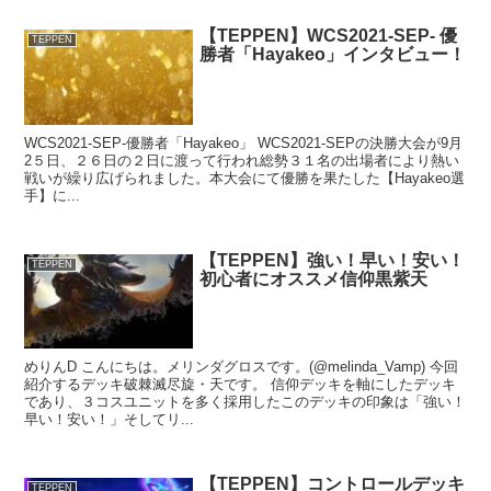
【TEPPEN】WCS2021-SEP- 優
TEPPEN
勝者「Hayakeo」インタビュー！
WCS2021-SEP-優勝者「Hayakeo」 WCS2021-SEPの決勝大会が9月
2５日、２６日の２日に渡って行われ総勢３１名の出場者により熱い
戦いが繰り広げられました。本大会にて優勝を果たした【Hayakeo選
手】に...
【TEPPEN】強い！早い！安い！
TEPPEN
初心者にオススメ信仰黒紫天
めりんD こんにちは。メリンダグロスです。(@melinda_Vamp) 今回
紹介するデッキ破棘滅尽旋・天です。 信仰デッキを軸にしたデッキ
であり、３コスユニットを多く採用したこのデッキの印象は「強い！
早い！安い！」そしてリ...
【TEPPEN】コントロールデッキ
TEPPEN