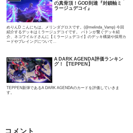
の真骨頂！GOD到達『封鎖軸ミ
ラージュデコイ』
めりんD こんにちは。メリンダグロスです。(@melinda_Vamp) 今回
紹介するデッキはミラージュデコイです。 バトンが繋ぐデッキ紹
介、ネコワイルドさんに【ミラージュデコイ】のデッキ構築や採用カ
ードやプレイングについて...
A DARK AGENDA評価ランキン
TEPPEN
グ！【TEPPEN】
TEPPEN新弾であるA DARK AGENDAのカードを評価していきま
す。
コメント