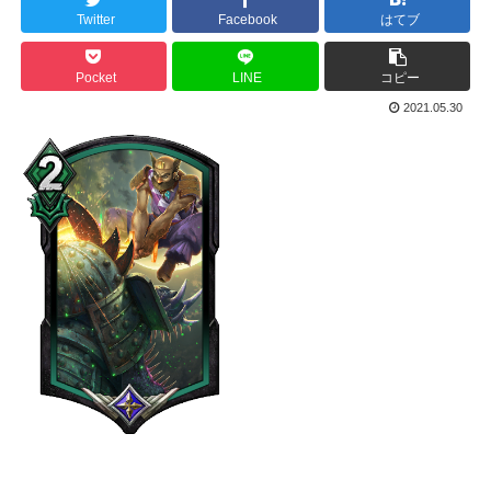
Twitter
Facebook
はてブ
Pocket
LINE
コピー
2021.05.30