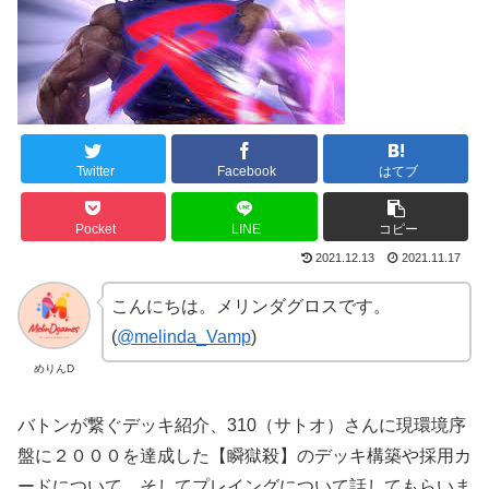
Twitter
Facebook
はてブ
Pocket
LINE
コピー
2021.12.13
2021.11.17
こんにちは。メリンダグロスです。
(
@melinda_Vamp
)
めりんD
バトンが繋ぐデッキ紹介、310（サトオ）さんに現環境序
盤に２０００を達成した
【瞬獄殺】のデッキ構築や採用カ
ードについて、そしてプレイングについて話してもらいま