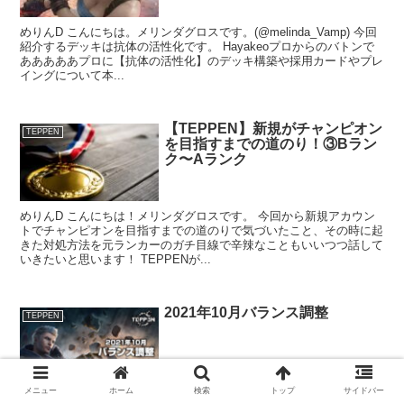
めりんD こんにちは。メリンダグロスです。(@melinda_Vamp) 今回
紹介するデッキは抗体の活性化です。 Hayakeoプロからのバトンで
あああああプロに【抗体の活性化】のデッキ構築や採用カードやプレ
イングについて本...
【TEPPEN】新規がチャンピオン
TEPPEN
を目指すまでの道のり！③Bラン
ク〜Aランク
めりんD こんにちは！メリンダグロスです。 今回から新規アカウン
トでチャンピオンを目指すまでの道のりで気づいたこと、その時に起
きた対処方法を元ランカーのガチ目線で辛辣なこともいいつつ話して
いきたいと思います！ TEPPENが...
2021年10月バランス調整
TEPPEN
メニュー
ホーム
検索
トップ
サイドバー
9/17にTEPPENのバランス調整の発表がありました。今回のテーマは