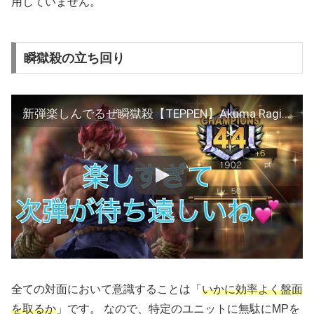
用していません。
瞬獄殺の立ち回り
新弾楽しんでるぜ瞬獄殺【TEPPEN】Akuma Raging Demon デッキ Deck MOR Mission of Ruin
全ての対面において意識することは「
いかに効率よく盤面
を取るか
」です。 なので、特定のユニットに無駄にMPを