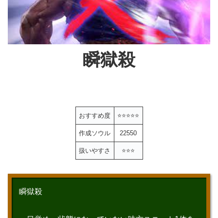
瞬獄殺
おすすめ度
⭐️
⭐️
⭐️
⭐️
⭐️
作成ソウル
22550
扱いやすさ
⭐️
⭐️
⭐️
瞬獄殺