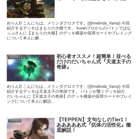
めりんD こんにちは。メリンダグロスです。(@melinda_Vamp) 今回
紹介するデッキはまもりの大楯です。 kuranプロからのバトンでぱな
っぷさんに【まもりの大楯】のデッキ構築や採用カードやプレイング
について本人に解...
初心者オススメ！超簡単！並べる
TEPPEN
だけのだいちゃん式『天道太子の
奇跡』
めりんD こんにちは。メリンダグロスです。(@melinda_Vamp) 今回
紹介するデッキは天道太子の奇跡です。 バトンが繋ぐデッキ紹介、
だいちゃんに【天道太子の奇跡】のデッキ構築や採用カードやプレイ
ングについて本人に解説...
【TEPPEN】文句なしのTier1！
TEPPEN
あああああ式『抗体の活性化』徹
底解説！