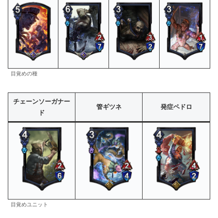
目覚めの種
チェーンソーガナー
管ギツネ
発症ペドロ
ド
目覚めユニット