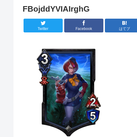
FBojddYVIAIrghG
Twitter
Facebook
はてブ