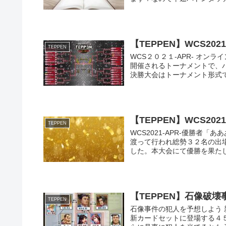
【TEPPEN】WCS20
TEPPEN
WCS２０２１-APR- オ
開催されるトーナメントで、
決勝大会はトーナメント形式で行
【TEPPEN】WCS20
TEPPEN
WCS2021-APR-優勝者「あ
渡って行われ総勢３２名の出
した。本大会にて優勝を果たした
【TEPPEN】石像破
TEPPEN
石像事件の犯人を予想しよう 
新カードセットに登場する４