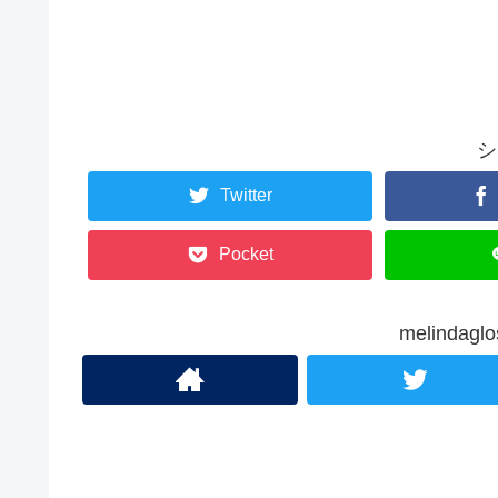
シ
Twitter
Pocket
melinda