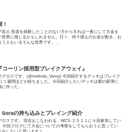
期！
宇宙人 投資を経験したことのない方からすれば一夜にして大金を
い世界に感じるかもしれません。日々、何十億ものお金が動き、お
う人もいるそんな世界です。 ...
臨『コーリン採用型ブレイクアウェイ』
ロスです。(@melinda_Vamp) 今回紹介するデッキはブレイク
まり１週間ほどが経ちました。今回紹介したいデッキは紫の新弾に
作った...
】Soraの持ち込みとプレイング紹介
グロスです。 現在おこなわれる、WCS-２０２１に４回参加してい
た。今回ブログにて大会についての考察をしてもらおうと思ってい
したいと思います！ ...