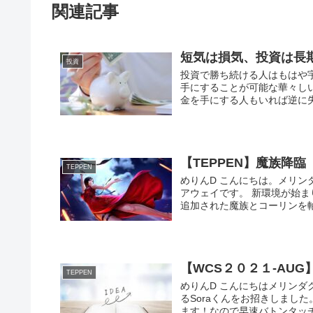
関連記事
短気は損気、投資は長
投資
投資で勝ち続ける人はもはや
手にすることが可能な華々し
金を手にする人もいれば逆に失
【TEPPEN】魔族降
TEPPEN
めりんD こんにちは。メリンダグ
アウェイです。 新環境が始
追加された魔族とコーリンを軸に
【WCS２０２１-AUG
TEPPEN
めりんD こんにちはメリンダ
るSoraくんをお招きしまし
ます！なので早速バトンタッチを