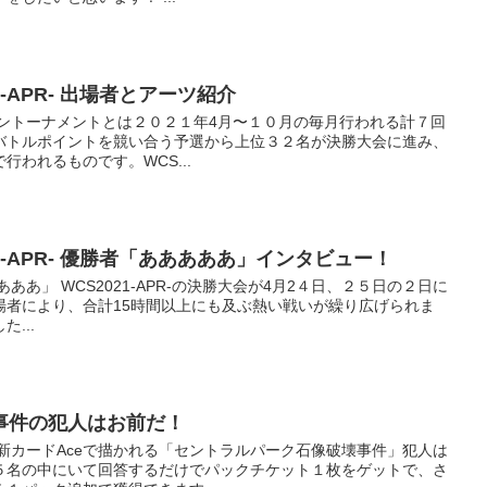
21-APR- 出場者とアーツ紹介
ンライントーナメントとは２０２１年4月〜１０月の毎月行われる計７回
バトルポイントを競い合う予選から上位３２名が決勝大会に進み、
われるものです。WCS...
21-APR- 優勝者「あああああ」インタビュー！
ああああ」 WCS2021-APR-の決勝大会が4月2４日、２５日の２日に
場者により、合計15時間以上にも及ぶ熱い戦いが繰り広げられま
...
壊事件の犯人はお前だ！
新カードAceで描かれる「セントラルパーク石像破壊事件」犯人は
５名の中にいて回答するだけでパックチケット１枚をゲットで、さ