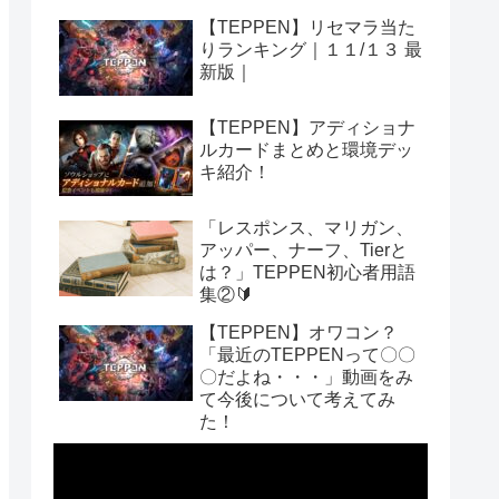
【TEPPEN】リセマラ当た
りランキング｜１１/１３ 最
新版｜
【TEPPEN】アディショナ
ルカードまとめと環境デッ
キ紹介！
「レスポンス、マリガン、
アッパー、ナーフ、Tierと
は？」TEPPEN初心者用語
集②🔰
【TEPPEN】オワコン？
「最近のTEPPENって〇〇
〇だよね・・・」動画をみ
て今後について考えてみ
た！
動
画