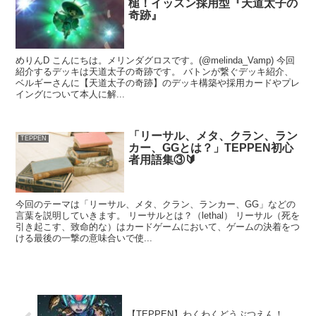
槌！イッスン採用型『天道太子の
奇跡』
めりんD こんにちは。メリンダグロスです。(@melinda_Vamp) 今回
紹介するデッキは天道太子の奇跡です。 バトンが繋ぐデッキ紹介、
ベルギーさんに【天道太子の奇跡】のデッキ構築や採用カードやプレ
イングについて本人に解...
「リーサル、メタ、クラン、ラン
TEPPEN
カー、GGとは？」TEPPEN初心
者用語集③🔰
今回のテーマは「リーサル、メタ、クラン、ランカー、GG」などの
言葉を説明していきます。 リーサルとは？（lethal） リーサル（死を
引き起こす、致命的な）はカードゲームにおいて、ゲームの決着をつ
ける最後の一撃の意味合いで使...
【TEPPEN】わくわくどうぶつえん！