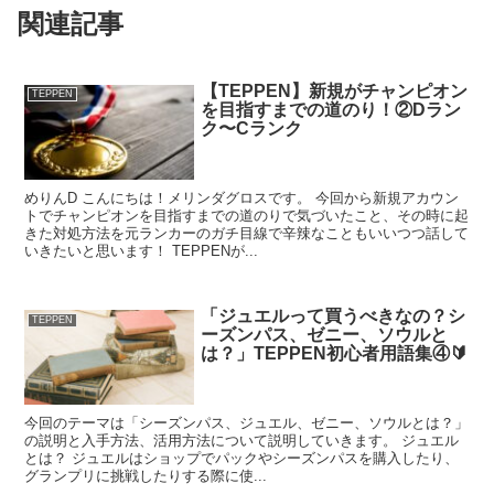
関連記事
【TEPPEN】新規がチャンピオン
TEPPEN
を目指すまでの道のり！②Dラン
ク〜Cランク
めりんD こんにちは！メリンダグロスです。 今回から新規アカウン
トでチャンピオンを目指すまでの道のりで気づいたこと、その時に起
きた対処方法を元ランカーのガチ目線で辛辣なこともいいつつ話して
いきたいと思います！ TEPPENが...
「ジュエルって買うべきなの？シ
TEPPEN
ーズンパス、ゼニー、ソウルと
は？」TEPPEN初心者用語集④🔰
今回のテーマは「シーズンパス、ジュエル、ゼニー、ソウルとは？」
の説明と入手方法、活用方法について説明していきます。 ジュエル
とは？ ジュエルはショップでパックやシーズンパスを購入したり、
グランプリに挑戦したりする際に使...