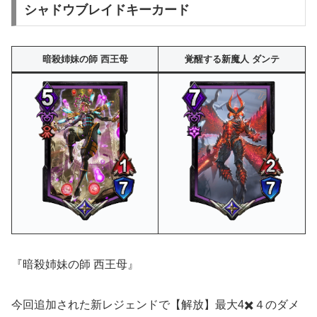
シャドウブレイドキーカード
暗殺姉妹の師 西王母
覚醒する新魔人 ダンテ
『
暗殺姉妹の師 西王母』
今回追加された新レジェンドで【解放】最大4✖️４のダメ