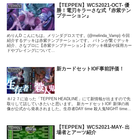
【TEPPEN】WCS2021-OCT- 優
TEPPEN
勝！電刃キラーさな式『赤紫テン
プテーション』
めりんD こんにちは。メリンダグロスです。(@melinda_Vamp) 今回
紹介するデッキは赤紫テンプテーションです。 バトンが繋ぐデッキ
紹介、さなプロに【赤紫テンプテーション】のデッキ構築や採用カー
ドやプレイングについて...
新カードセットIOF事前評価！
TEPPEN
８/２７に迫った「TEPPEN HEADLINE」にて新情報が出ますので先
取りして話していきたいと思います。 新カードセットIOF 新弾の画
像が公式から発表されました。生存者DAY time 殺人鬼NIGHT time...
【TEPPEN】WCS2021-MAY- 出
TEPPEN
場者とアーツ紹介