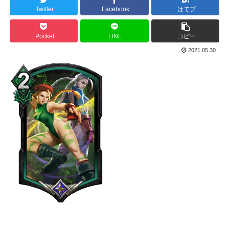
Twitter
Facebook
はてブ
Pocket
LINE
コピー
2021.05.30