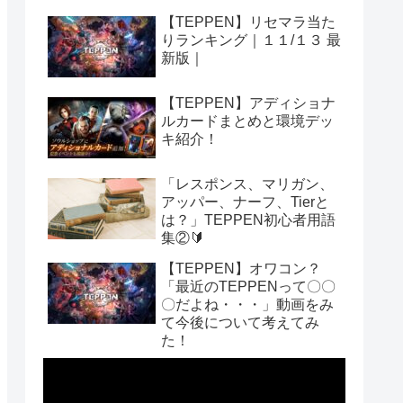
【TEPPEN】リセマラ当た
りランキング｜１１/１３ 最
新版｜
【TEPPEN】アディショナ
ルカードまとめと環境デッ
キ紹介！
「レスポンス、マリガン、
アッパー、ナーフ、Tierと
は？」TEPPEN初心者用語
集②🔰
【TEPPEN】オワコン？
「最近のTEPPENって〇〇
〇だよね・・・」動画をみ
て今後について考えてみ
た！
動
画