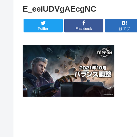
E_eeiUDVgAEcgNC
Twitter
Facebook
はてブ