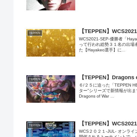
【TEPPEN】WCS202
TEPPEN
WCS2021-SEP-優勝者「H
って行われ総勢３１名の出場
た【Hayakeo選手】に...
【TEPPEN】Dragon
TEPPEN
６/２５に迫った「TEPPEN 
ター”シリーズで新情報が出
Dragons of War ...
【TEPPEN】WCS202
TEPPEN
WCS２０２１-JUL- オ
開催されるトーナメントで、