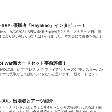
1-SEP- 優勝者「Hayakeo」インタビュー！
ayakeo」 WCS2021-SEPの決勝大会が9月2５日、２６日の２日に渡
者により熱い戦いが繰り広げられました。本大会にて優勝を果たし
s of War新カードセット事前評価！
HEADLINE」にて“ブレス オブ ファイア”シリーズや“モンスターハン
ますので先取りして話していきたいと思います。 新カードセット
1-JUL- 出場者とアーツ紹介
ンライントーナメントとは２０２１年4月〜１０月の毎月行われる計７回
バトルポイントを競い合う予選から上位32名が決勝大会に進み、