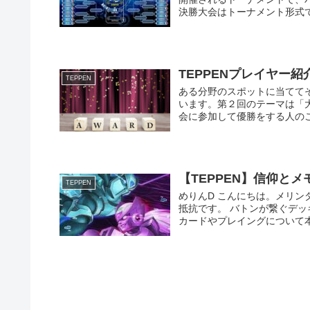
決勝大会はトーナメント形式で行
TEPPENプレイヤー
TEPPEN
ある分野のスポットに当てて
います。第２回のテーマは「
会に参加して優勝をする人のこ
【TEPPEN】信仰と
TEPPEN
めりんD こんにちは。メリンダグ
抵抗です。 バトンが繋ぐデッキ
カードやプレイングについて本.