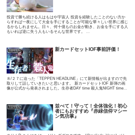
投資で勝ち続ける人はもはや宇宙人 投資を経験したことのない方か
らすれば一夜にして大金を手にすることが可能な華々しい世界に感じ
るかもしれません。日々、何十億ものお金が動き、お金を手にする人
もいれば逆に失う人もいるそんな世界です。 ...
新カードセットIOF事前評価！
TEPPEN
８/２７に迫った「TEPPEN HEADLINE」にて新情報が出ますので先
取りして話していきたいと思います。 新カードセットIOF 新弾の画
像が公式から発表されました。生存者DAY time 殺人鬼NIGHT time...
並べて！守って！全体強化！初心
TEPPEN
者にもおすすめ『赤緑信仰マシー
ン気功掌』