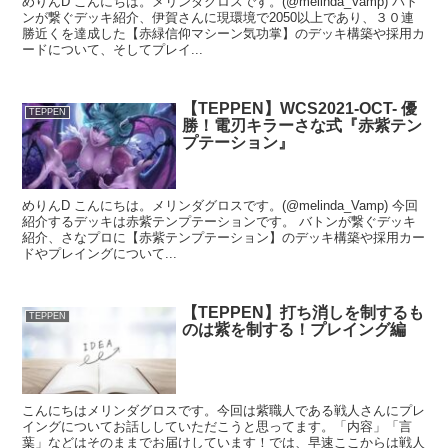
めりんD こんにちは。メリンダグロスです。(@melinda_Vamp) バト
ンが繋ぐデッキ紹介、伊賀さんに現環境で2050以上であり、３０連
勝近くを達成した【赤緑信仰マシーン気功掌】のデッキ構築や採用カ
ードについて、そしてプレイ...
【TEPPEN】WCS2021-OCT- 優
TEPPEN
勝！電刃キラーさな式『赤紫テン
プテーション』
めりんD こんにちは。メリンダグロスです。(@melinda_Vamp) 今回
紹介するデッキは赤紫テンプテーションです。 バトンが繋ぐデッキ
紹介、さなプロに【赤紫テンプテーション】のデッキ構築や採用カー
ドやプレイングについて...
【TEPPEN】打ち消しを制するも
TEPPEN
のは紫を制する！プレイング編
こんにちはメリンダグロスです。今回は紫職人である戦人さんにプレ
イングについてお話ししていただこうと思ってます。「内容」「言
葉」などはそのままでお届けしています！では、早速ここからは戦人