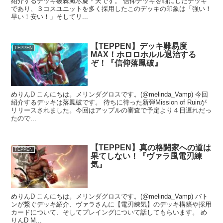
紹介するデッキ破棘滅尽旋・天です。 信仰デッキを軸にしたデッキ
であり、３コスユニットを多く採用したこのデッキの印象は「強い！
早い！安い！」そしてリ...
【TEPPEN】デッキ難易度
TEPPEN
MAX！ホロロホルル退治する
ぞ！『信仰落鳳破』
めりんD こんにちは。メリンダグロスです。(@melinda_Vamp) 今回
紹介するデッキは落鳳破です。 待ちに待った新弾Mission of Ruinが
リリースされました。今回はアップルの審査で予定より４日遅れだっ
たので...
【TEPPEN】真の格闘家への道は
TEPPEN
果てしない！『ヴァラ風電刃練
気』
めりんD こんにちは。メリンダグロスです。(@melinda_Vamp) バト
ンが繋ぐデッキ紹介、ヴァラさんに【電刃練気】のデッキ構築や採用
カードについて、そしてプレイングについて話してもらいます。 め
りんD M...