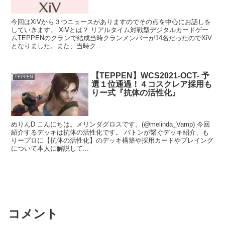
今回はXiVから３つニュースがありますのでその点を中心にお話しを
していきます。 XiVとは？ リアルタイム対戦型デジタルカードゲー
ムTEPPENのクランで結成当時クランメンバーが14名だったのでXiV
となりました。また、当時ク...
【TEPPEN】WCS2021-OCT- 予
TEPPEN
選１位通過！４コスクレア採用も
りー式『抗体の活性化』
めりんD こんにちは。メリンダグロスです。(@melinda_Vamp) 今回
紹介するデッキは抗体の活性化です。 バトンが繋ぐデッキ紹介、も
りープロに【抗体の活性化】のデッキ構築や採用カードやプレイング
について本人に解説して...
コメント