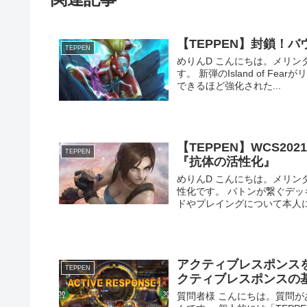
【TEPPEN】封鎖！バ
TEPPEN
めりんD こんにちは。メリンダグ
す。 新弾のIsland of 
できるほど強化された...
【TEPPEN】WCS2
TEPPEN
『抗体の活性化』
めりんD こんにちは。メリンダグ
性化です。 バトンが繋ぐデ
ドやプレイングについて本人に解
アクティブレスポンスを
TEPPEN
クティブレスポンスの
質問者様 こんにちは。質問が