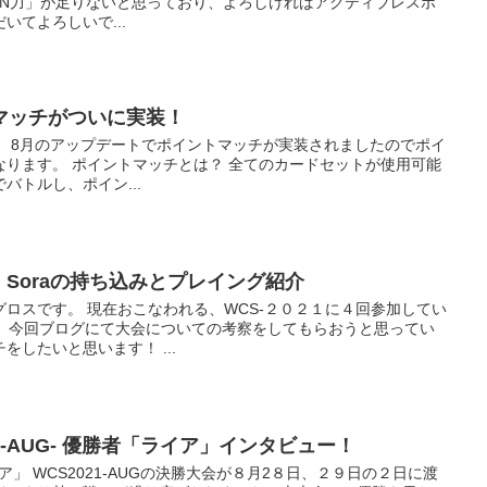
PEN力」が足りないと思っており、よろしければアクティブレスポ
いてよろしいで...
トマッチがついに実装！
！ 8月のアップデートでポイントマッチが実装されましたのでポイ
なります。 ポイントマッチとは？ 全てのカードセットが使用可能
バトルし、ポイン...
】Soraの持ち込みとプレイング紹介
グロスです。 現在おこなわれる、WCS-２０２１に４回参加してい
た。今回ブログにて大会についての考察をしてもらおうと思ってい
したいと思います！ ...
21-AUG- 優勝者「ライア」インタビュー！
ライア」 WCS2021-AUGの決勝大会が８月2８日、２９日の２日に渡