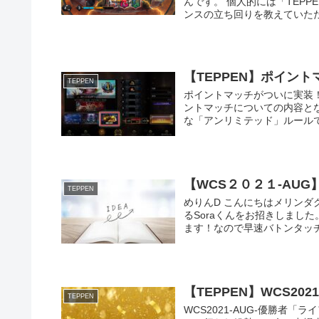
んです。 個人的には「TEP
ンスの立ち回りを教えていただ
【TEPPEN】ポイン
TEPPEN
ポイントマッチがついに実装
ントマッチについての内容と
な「アンリミテッド」ルールで
【WCS２０２１-AUG
TEPPEN
めりんD こんにちはメリンダ
るSoraくんをお招きしまし
ます！なので早速バトンタッチを
【TEPPEN】WCS20
TEPPEN
WCS2021-AUG-優勝者「