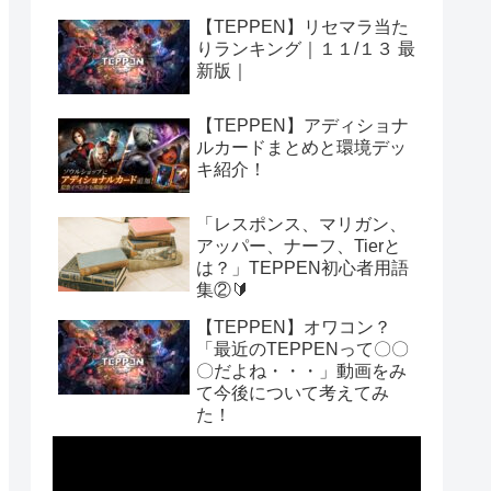
【TEPPEN】リセマラ当た
りランキング｜１１/１３ 最
新版｜
【TEPPEN】アディショナ
ルカードまとめと環境デッ
キ紹介！
「レスポンス、マリガン、
アッパー、ナーフ、Tierと
は？」TEPPEN初心者用語
集②🔰
【TEPPEN】オワコン？
「最近のTEPPENって〇〇
〇だよね・・・」動画をみ
て今後について考えてみ
た！
動
画