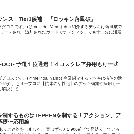
ウンス！Tier1候補！『ロッキン落鳳破』
ロスです。(@melinda_Vamp) 今回紹介するデッキは落鳳破で
Fearがリリースされ、追加されたカードでランクマッチでも十二分に活躍
021-OCT- 予選１位通過！４コスクレア採用もりー式
ロスです。(@melinda_Vamp) 今回紹介するデッキは抗体の活
ッキ紹介、もりープロに【抗体の活性化】のデッキ構築や採用カー
説して...
制するものはTEPPENを制する！アクション、ア
基礎〜応用編
ありご連絡をしました。 実はずっと1,900前半で足踏みしている