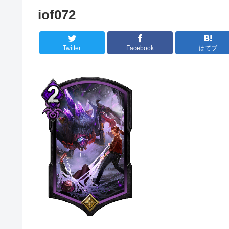
iof072
Twitter
Facebook
はてブ