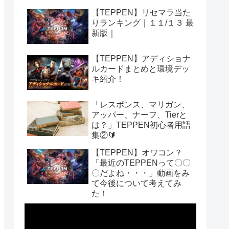
【TEPPEN】リセマラ当た
りランキング｜１１/１３ 最
新版｜
【TEPPEN】アディショナ
ルカードまとめと環境デッ
キ紹介！
「レスポンス、マリガン、
アッパー、ナーフ、Tierと
は？」TEPPEN初心者用語
集②🔰
【TEPPEN】オワコン？
「最近のTEPPENって〇〇
〇だよね・・・」動画をみ
て今後について考えてみ
た！
動
画