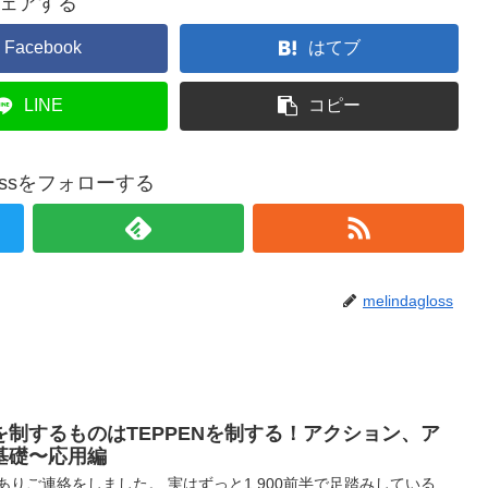
ェアする
Facebook
はてブ
LINE
コピー
glossをフォローする
melindagloss
制するものはTEPPENを制する！アクション、ア
基礎〜応用編
ありご連絡をしました。 実はずっと1,900前半で足踏みしている