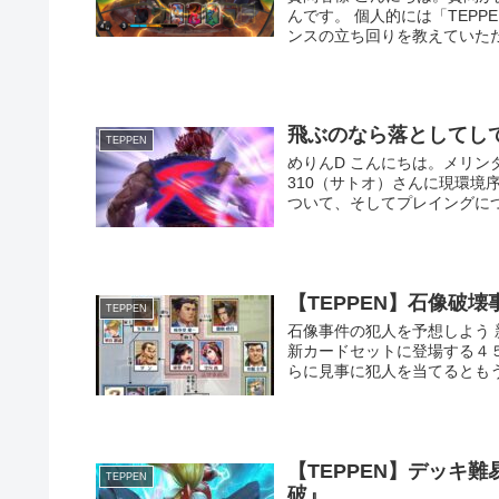
んです。 個人的には「TEP
ンスの立ち回りを教えていただ
飛ぶのなら落としてして
TEPPEN
めりんD こんにちは。メリンダグ
310（サトオ）さんに現環
ついて、そしてプレイングにつ
【TEPPEN】石像破
TEPPEN
石像事件の犯人を予想しよう 
新カードセットに登場する４
らに見事に犯人を当てるともう
【TEPPEN】デッキ
TEPPEN
破』