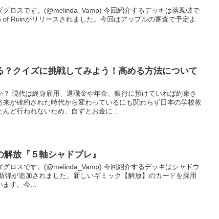
ロスです。(@melinda_Vamp) 今回紹介するデッキは落鳳破で
on of Ruinがリリースされました。今回はアップルの審査で予定よ
る？クイズに挑戦してみよう！高める方法について
か？ 現代は終身雇用、退職金や年金、銀行に預けていれば約束さ
将来が確約された時代から変わっているにも関わらず日本の学校教
んど行われないため、自ずとお金に...
らの解放『５軸シャドブレ』
ロスです。(@melinda_Vamp) 今回紹介するデッキはシャドウ
、新弾が追加されました。新しいギミック【解放】のカードを採用
す。今...