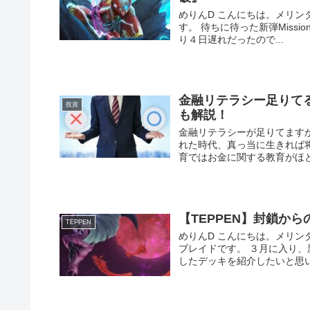
めりんD こんにちは。メリンダグ
す。 待ちに待った新弾Missi
り４日遅れだったので...
金融リテラシー足りて
投資
も解説！
金融リテラシーが足りてます
れた時代、真っ当に生きれば
育ではお金に関する教育がほと
【TEPPEN】封鎖か
TEPPEN
めりんD こんにちは。メリンダグ
ブレイドです。 ３月に入り
したデッキを紹介したいと思いま