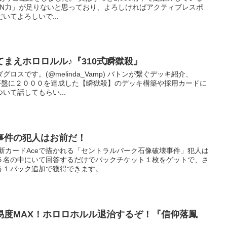
PEN力」が足りないと思っており、よろしければアクティブレスポ
いてよろしいで...
まえホロロルル♪『310式瞬獄殺』
ロスです。(@melinda_Vamp) バトンが繋ぐデッキ紹介、
境序盤に２０００を達成した【瞬獄殺】のデッキ構築や採用カードに
いて話してもらい...
壊事件の犯人はお前だ！
新カードAceで描かれる「セントラルパーク石像破壊事件」犯人は
５名の中にいて回答するだけでパックチケット１枚をゲットで、さ
１パック追加で獲得できます。...
難易度MAX！ホロロホルル退治するぞ！『信仰落鳳