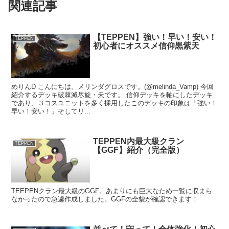
関連記事
【TEPPEN】強い！早い！安い！
TEPPEN
初心者にオススメ信仰黒紫天
めりんD こんにちは。メリンダグロスです。(@melinda_Vamp) 今回
紹介するデッキ破棘滅尽旋・天です。 信仰デッキを軸にしたデッキ
であり、３コスユニットを多く採用したこのデッキの印象は「強い！
早い！安い！」そしてリ...
TEPPEN内最大級クラン
TEPPEN
【GGF】紹介（完全版）
TEEPENクラン最大級のGGF。あまりにも巨大なため一覧に収まら
なかったので急遽作成しました。GGFの全貌が確認できます！