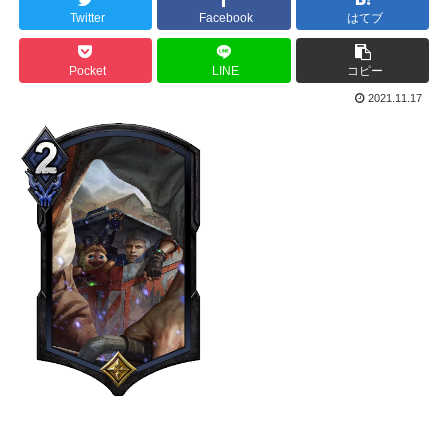
Twitter
Facebook
はてブ
Pocket
LINE
コピー
2021.11.17