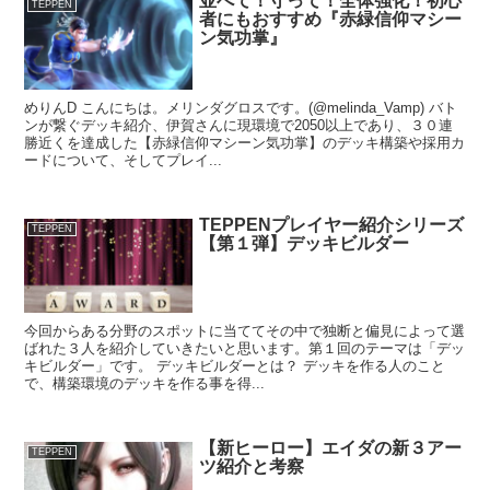
並べて！守って！全体強化！初心
TEPPEN
者にもおすすめ『赤緑信仰マシー
ン気功掌』
めりんD こんにちは。メリンダグロスです。(@melinda_Vamp) バト
ンが繋ぐデッキ紹介、伊賀さんに現環境で2050以上であり、３０連
勝近くを達成した【赤緑信仰マシーン気功掌】のデッキ構築や採用カ
ードについて、そしてプレイ...
TEPPENプレイヤー紹介シリーズ
TEPPEN
【第１弾】デッキビルダー
今回からある分野のスポットに当ててその中で独断と偏見によって選
ばれた３人を紹介していきたいと思います。第１回のテーマは「デッ
キビルダー」です。 デッキビルダーとは？ デッキを作る人のこと
で、構築環境のデッキを作る事を得...
【新ヒーロー】エイダの新３アー
TEPPEN
ツ紹介と考察