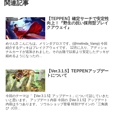
関連記事
【TEPPEN】確定サーチで安定性
TEPPEN
向上！『野生の抗い採用型ブレイ
クアウェイ』
めりんD こんにちは。メリンダグロスです。(@melinda_Vamp) 今回
紹介するデッキはブレイクアウェイです。 12月に入り、アディショ
ナルカードが追加されました。そのお陰で以前より安定したデッキが
組めるようになったの...
【Ver.3.1.5】TEPPENアップデー
TEPPEN
トについて
今回のテーマは「【Ver.3.1.5】アップデート」について話していきた
いと思います。 アップデート内容 今回の【Ver.3.1.5】アップデート
内容は５つあります。 ソウルショップ登場 特別デザインの「三角跳
び（CO...