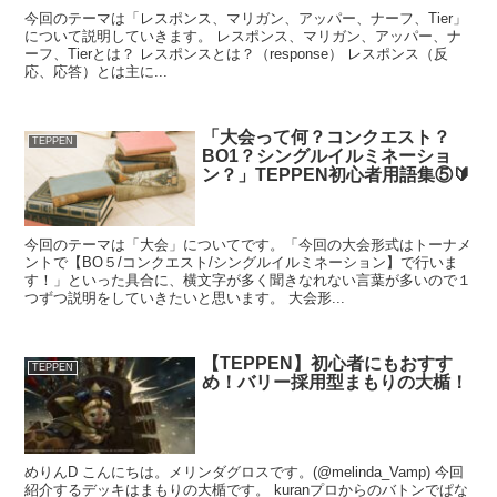
今回のテーマは「レスポンス、マリガン、アッパー、ナーフ、Tier」
について説明していきます。 レスポンス、マリガン、アッパー、ナ
ーフ、Tierとは？ レスポンスとは？（response） レスポンス（反
応、応答）とは主に...
「大会って何？コンクエスト？
TEPPEN
BO1？シングルイルミネーショ
ン？」TEPPEN初心者用語集⑤🔰
今回のテーマは「大会」についてです。「今回の大会形式はトーナメ
ントで【BO５/コンクエスト/シングルイルミネーション】で行いま
す！」といった具合に、横文字が多く聞きなれない言葉が多いので１
つずつ説明をしていきたいと思います。 大会形...
【TEPPEN】初心者にもおすす
TEPPEN
め！バリー採用型まもりの大楯！
めりんD こんにちは。メリンダグロスです。(@melinda_Vamp) 今回
紹介するデッキはまもりの大楯です。 kuranプロからのバトンでぱな