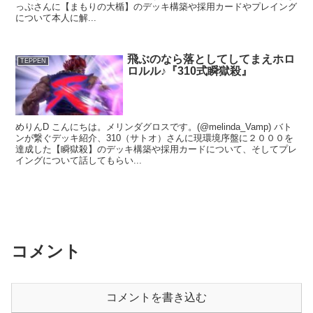
っぷさんに【まもりの大楯】のデッキ構築や採用カードやプレイング
について本人に解...
飛ぶのなら落としてしてまえホロ
TEPPEN
ロルル♪『310式瞬獄殺』
めりんD こんにちは。メリンダグロスです。(@melinda_Vamp) バト
ンが繋ぐデッキ紹介、310（サトオ）さんに現環境序盤に２０００を
達成した【瞬獄殺】のデッキ構築や採用カードについて、そしてプレ
イングについて話してもらい...
コメント
コメントを書き込む