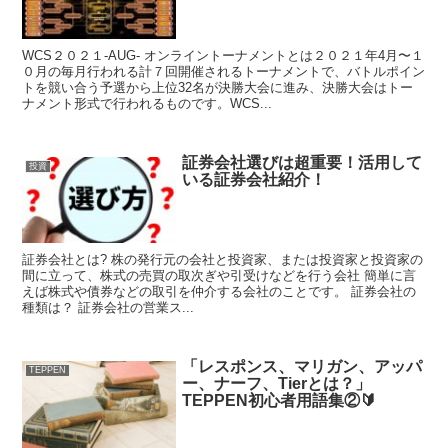
WCS２０２１-AUG- オンライントーナメントとは２０２１年4月〜１
０月の毎月行われる計７回開催されるトーナメントで、バトルポイン
トを競い合う予選から上位32名が決勝大会に進み、決勝大会はトー
ナメント形式で行われるものです。WCS...
証券会社選びは超重要！活用して
投資
いる証券会社紹介！
証券会社とは? 株の発行元の会社と投資家、または投資家と投資家の
間に立って、株式の売買の取次ぎや引受けなどを行う会社 簡単に言
えば株式や債券などの取引を仲介する会社のことです。 証券会社の
種類は？ 証券会社の営業ス...
「レスポンス、マリガン、アッパ
TEPPEN
ー、ナーフ、Tierとは？」
TEPPEN初心者用語集②🔰