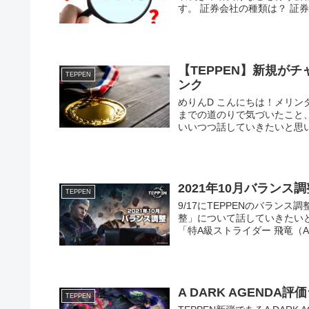
す。 証券会社の種類は？ 証券
【TEPPEN】新規が
TEPPEN
ンク
めりんD こんにちは！メリン
までの道のりで気づいたこと
いいつつ話していきたいと思います
2021年10月バランス調
TEPPEN
9/17にTEPPENのバランス
整」について話していきたいと
「特A級ストライダー 飛竜（ADA
A DARK AGENDA
TEPPEN