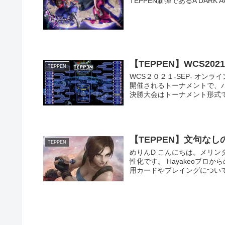
TEPPEN新弾であるA DAR
【TEPPEN】WCS202
TEPPEN
WCS２０２１-SEP- オ
開催されるトーナメントで、
決勝大会はトーナメント形式で行
【TEPPEN】文句な
TEPPEN
めりんD こんにちは。メリンダグ
性化です。 Hayakeoプ
用カードやプレイングについて本