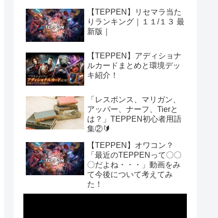
【TEPPEN】リセマラ当た
りランキング｜１１/１３ 最
新版｜
【TEPPEN】アディショナ
ルカードまとめと環境デッ
キ紹介！
「レスポンス、マリガン、
アッパー、ナーフ、Tierと
は？」TEPPEN初心者用語
集②🔰
【TEPPEN】オワコン？
「最近のTEPPENって〇〇
〇だよね・・・」動画をみ
て今後について考えてみ
た！
動
画