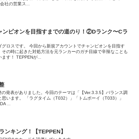
会社の営業ス...
チャンピオンを目指すまでの道のり！②Dランク〜Cラ
ダグロスです。 今回から新規アカウントでチャンピオンを目指す
、その時に起きた対処方法を元ランカーのガチ目線で辛辣なことも
！ TEPPENが...
整
調整の発表がありました。今回のテーマは「【Ver.3.3.5】バランス調
思います。 「ラグタイム（T032）」「トムボーイ（T033）」
 ...
評価ランキング！【TEPPEN】