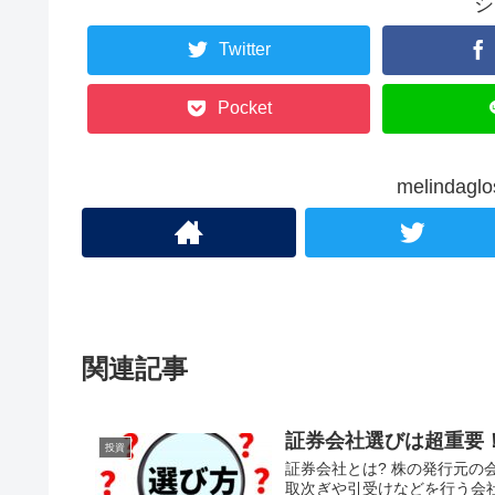
シ
Twitter
Pocket
melinda
関連記事
証券会社選びは超重要
投資
証券会社とは? 株の発行元
取次ぎや引受けなどを行う会