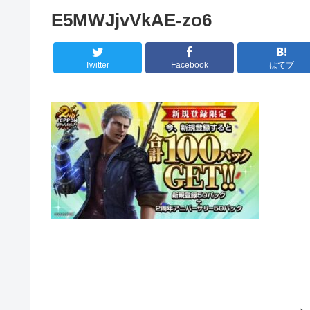
E5MWJjvVkAE-zo6
Twitter
Facebook
はてブ