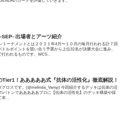
K AGENDAのカードを評価していきます。
1-SEP- 出場者とアーツ紹介
ンライントーナメントとは２０２１年4月〜１０月の毎月行われる計７回
バトルポイントを競い合う予選から上位32名が決勝大会に進み、
われるものです。WCS...
しのTier1！あああああ式『抗体の活性化』徹底解説！
ロスです。(@melinda_Vamp) 今回紹介するデッキは抗体の活
ロからのバトンであああああプロに【抗体の活性化】のデッキ構築や採
...