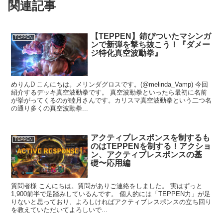
関連記事
【TEPPEN】錆びついたマシンガ
TEPPEN
ンで新弾を撃ち抜こう！『ダメー
ジ特化真空波動拳』
めりんD こんにちは。メリンダグロスです。(@melinda_Vamp) 今回
紹介するデッキ真空波動拳です。 真空波動拳といったら最初に名前
が挙がってくるのが睦月さんです。カリスマ真空波動拳という二つ名
の通り多くの真空波動拳...
アクティブレスポンスを制するも
TEPPEN
のはTEPPENを制する！アクショ
ン、アクティブレスポンスの基
礎〜応用編
質問者様 こんにちは。質問がありご連絡をしました。 実はずっと
1,900前半で足踏みしているんです。 個人的には「TEPPEN力」が足
りないと思っており、よろしければアクティブレスポンスの立ち回り
を教えていただいてよろしいで...