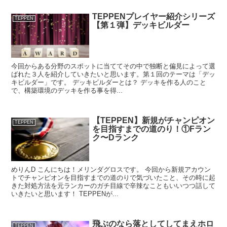
TEPPENプレイヤー紹介シリーズ
TEPPEN
【第１弾】デッキビルダー
今回からある分野のスポットに当ててその中で独断と偏見によって選
ばれた３人を紹介していきたいと思います。第１回のテーマは「デッ
キビルダー」です。 デッキビルダーとは？ デッキを作る人のこと
で、構築環境のデッキを作る事を得...
【TEPPEN】新規がチャンピオン
TEPPEN
を目指すまでの道のり！①Fラン
ク〜Dランク
めりんD こんにちは！メリンダグロスです。 今回から新規アカウン
トでチャンピオンを目指すまでの道のりで気づいたこと、その時に起
きた対処方法を元ランカーのガチ目線で辛辣なこともいいつつ話して
いきたいと思います！ TEPPENが...
飛ぶのなら落としてしてまえホロ
TEPPEN