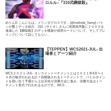
ロルル♪『310式瞬獄殺』
めりんD こんにちは。メリンダグロスです。(@melinda_Vamp) バト
ンが繋ぐデッキ紹介、310（サトオ）さんに現環境序盤に２０００を
達成した【瞬獄殺】のデッキ構築や採用カードについて、そしてプレ
イングについて話してもらい...
【TEPPEN】WCS2021-JUL- 出
TEPPEN
場者とアーツ紹介
WCS２０２１-JUL- オンライントーナメントとは２０２１年4月〜１
０月の毎月行われる計７回開催されるトーナメントで、バトルポイン
トを競い合う予選から上位32名が決勝大会に進み、決勝大会はトー
ナメント形式で行われるものです。WCS...