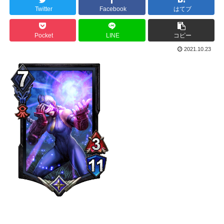
Twitter
Facebook
はてブ
Pocket
LINE
コピー
2021.10.23