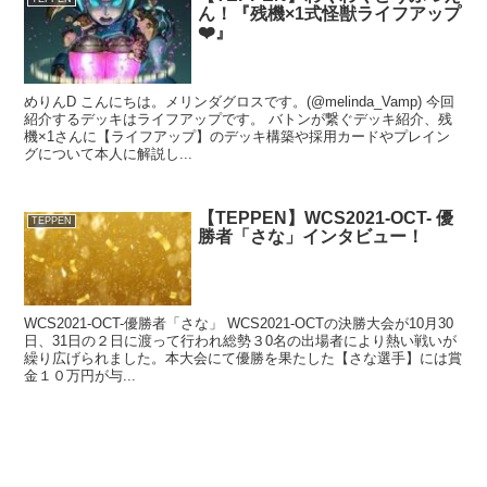
ん！『残機×1式怪獣ライフアップ
❤️』
めりんD こんにちは。メリンダグロスです。(@melinda_Vamp) 今回
紹介するデッキはライフアップです。 バトンが繋ぐデッキ紹介、残
機×1さんに【ライフアップ】のデッキ構築や採用カードやプレイン
グについて本人に解説し...
【TEPPEN】WCS2021-OCT- 優
TEPPEN
勝者「さな」インタビュー！
WCS2021-OCT-優勝者「さな」 WCS2021-OCTの決勝大会が10月30
日、31日の２日に渡って行われ総勢３0名の出場者により熱い戦いが
繰り広げられました。本大会にて優勝を果たした【さな選手】には賞
金１０万円が与...