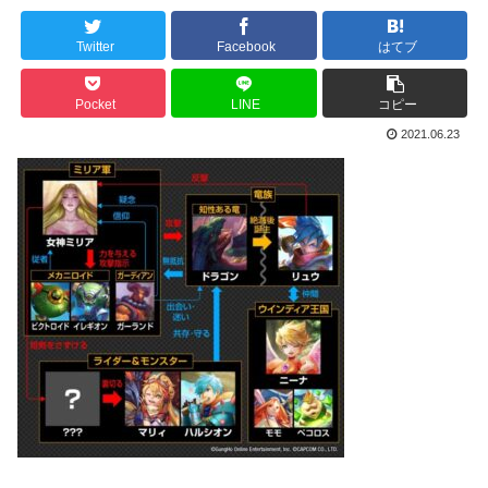
Twitter
Facebook
はてブ
Pocket
LINE
コピー
2021.06.23