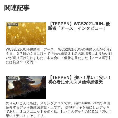
関連記事
【TEPPEN】WCS2021-JUN- 優
TEPPEN
勝者「アース」インタビュー！
WCS2021-JUN-優勝者「アース」 WCS2021-JUN-の決勝大会が６月2
６日、２７日の２日に渡って行われ総勢３１名の出場者により熱い戦
いが繰り広げられました。本大会にて優勝を果たした【アース選手】
には賞金１０万円...
【TEPPEN】強い！早い！安い！
TEPPEN
初心者にオススメ信仰黒紫天
めりんD こんにちは。メリンダグロスです。(@melinda_Vamp) 今回
紹介するデッキ破棘滅尽旋・天です。 信仰デッキを軸にしたデッキ
であり、３コスユニットを多く採用したこのデッキの印象は「強い！
早い！安い！」そしてリ...