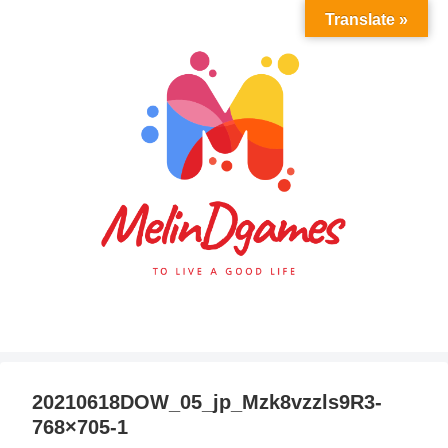
Translate »
20210618DOW_05_jp_Mzk8vzzls9R3-
768×705-1