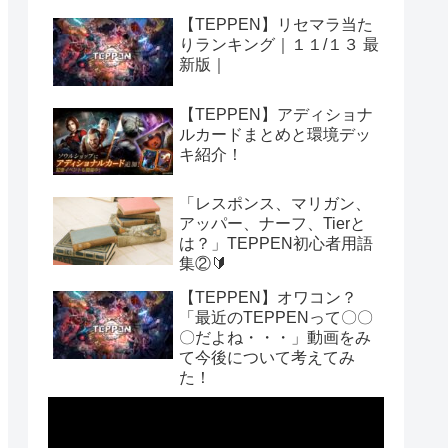
【TEPPEN】リセマラ当た
りランキング｜１１/１３ 最
新版｜
【TEPPEN】アディショナ
ルカードまとめと環境デッ
キ紹介！
「レスポンス、マリガン、
アッパー、ナーフ、Tierと
は？」TEPPEN初心者用語
集②🔰
【TEPPEN】オワコン？
「最近のTEPPENって〇〇
〇だよね・・・」動画をみ
て今後について考えてみ
た！
動
画