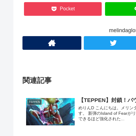
Pocket
melinda
関連記事
【TEPPEN】封鎖！バ
TEPPEN
めりんD こんにちは。メリンダグ
す。 新弾のIsland of 
できるほど強化された...