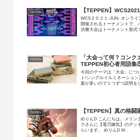
【TEPPEN】WCS202
TEPPEN
WCS２０２１-JUN- オ
開催されるトーナメントで、
決勝大会はトーナメント形式で行
「大会って何？コンク
TEPPEN
TEPPEN初心者用語集⑤
今回のテーマは「大会」につ
ト/シングルイルミネーショ
葉が多いので１つずつ説明をし
【TEPPEN】真の格
TEPPEN
めりんD こんにちは。メリンダグ
ラさんに【電刃練気】のデッ
らいます。 めりんD M...