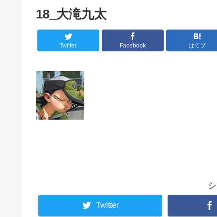
18_大滝九太
Twitter
Facebook
はてブ
シ
Twitter