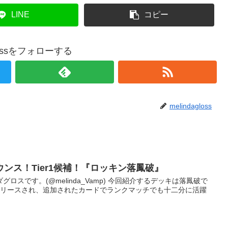
LINE
コピー
glossをフォローする
melindagloss
ウンス！Tier1候補！『ロッキン落鳳破』
ロスです。(@melinda_Vamp) 今回紹介するデッキは落鳳破で
Fearがリリースされ、追加されたカードでランクマッチでも十二分に活躍