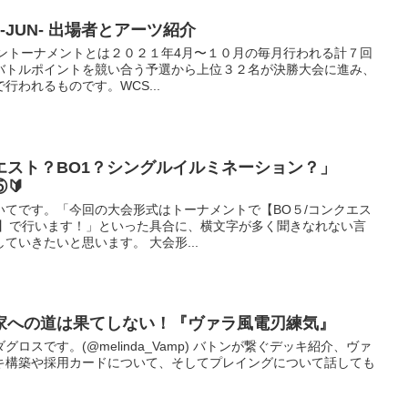
1-JUN- 出場者とアーツ紹介
ンライントーナメントとは２０２１年4月〜１０月の毎月行われる計７回
バトルポイントを競い合う予選から上位３２名が決勝大会に進み、
われるものです。WCS...
エスト？BO1？シングルイルミネーション？」
🔰
いてです。「今回の大会形式はトーナメントで【BO５/コンクエス
ン】で行います！」といった具合に、横文字が多く聞きなれない言
ていきたいと思います。 大会形...
闘家への道は果てしない！『ヴァラ風電刃練気』
ロスです。(@melinda_Vamp) バトンが繋ぐデッキ紹介、ヴァ
キ構築や採用カードについて、そしてプレイングについて話しても