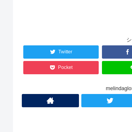
シ
Twitter
Pocket
melinda