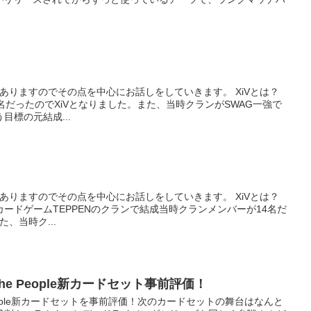
がありますのでその点を中心にお話しをしていきます。 XiVとは？
名だったのでXiVとなりました。また、当時クランがSWAG一強で
目標の元結成...
がありますのでその点を中心にお話しをしていきます。 XiVとは？
ードゲームTEPPENのクランで結成当時クランメンバーが14名だ
、当時ク...
. The People新カードセット事前評価！
he People新カードセットを事前評価！次のカードセットの舞台はなんと