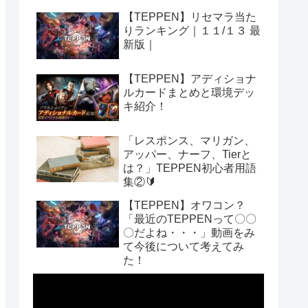
【TEPPEN】リセマラ当た
りランキング｜１１/１３ 最
新版｜
【TEPPEN】アディショナ
ルカードまとめと環境デッ
キ紹介！
「レスポンス、マリガン、
アッパー、ナーフ、Tierと
は？」TEPPEN初心者用語
集②🔰
【TEPPEN】オワコン？
「最近のTEPPENって〇〇
〇だよね・・・」動画をみ
て今後について考えてみ
た！
動
画