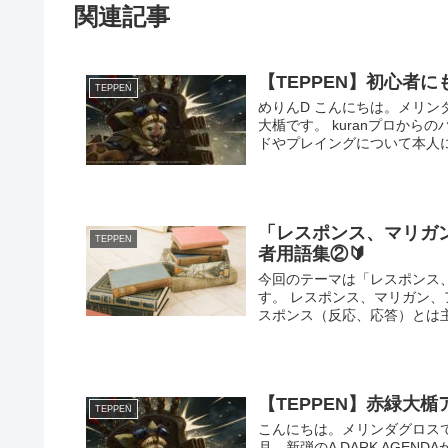
関連記事
【TEPPEN】初心者
TEPPEN
めりんD こんにちは。メリンダグ
大楯です。 kuranプロか
ドやプレイングについて本人に解
「レスポンス、マリガン
TEPPEN
者用語集②🔰
今回のテーマは「レスポンス、
す。 レスポンス、マリガン、アッ
スポンス（反応、応答）とは主に
【TEPPEN】赤緑大楯
TEPPEN
こんにちは。メリンダグロスです。
月、新弾のA DARK AGE