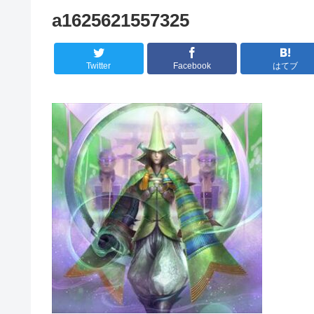
a1625621557325
Twitter
Facebook
はてブ