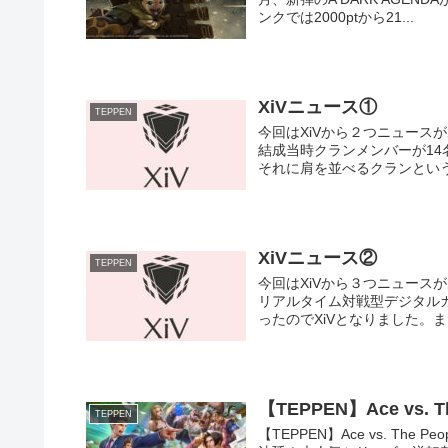
ンクでは2000ptから21...
XiVニュース①
TEPPEN
今回はXiVから２つニュース
結成当時クランメンバーが14
それに肩を並べるクランという
XiVニュース②
TEPPEN
今回はXiVから３つニュース
リアルタイム対戦型デジタルカ
ったのでXiVとなりました。また
【TEPPEN】Ace vs
TEPPEN
【TEPPEN】Ace vs. T