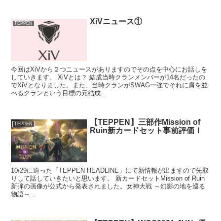
XiVニュース①
TEPPEN
今回はXiVから２つニュースがありますのでその点を中心にお話しを
していきます。 XiVとは？ 結成当時クランメンバーが14名だったの
でXiVとなりました。また、当時クランがSWAG一強でそれに肩を並
べるクランという目標の元結成...
【TEPPEN】三部作Mission of
TEPPEN
Ruin新カードセット事前評価！
10/29に迫った「TEPPEN HEADLINE」にて新情報が出ますので先取
りして話していきたいと思います。 新カードセットMission of Ruin
新弾の画像が公式から発表されました。女神大戦 ～幻影の地を巡る
物語～...