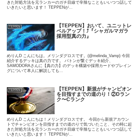
きた対処方法を元ランカーのガチ目線で辛辣なこともいいつつ話して
いきたいと思います！ TEPPENが...
【TEPPEN】おいて、ユニットレ
TEPPEN
ベルアップ！⤴️『シャガルマガラ
採用型真の力』
めりんD こんにちは。メリンダグロスです。(@melinda_Vamp) 今回
紹介するデッキは真の力です。 バトンが繋ぐデッキ紹介、
SAMODORAさんに【真の力】のデッキ構築や採用カードやプレイン
グについて本人に解説しても...
【TEPPEN】新規がチャンピオン
TEPPEN
を目指すまでの道のり！②Dラン
ク〜Cランク
めりんD こんにちは！メリンダグロスです。 今回から新規アカウン
トでチャンピオンを目指すまでの道のりで気づいたこと、その時に起
きた対処方法を元ランカーのガチ目線で辛辣なこともいいつつ話して
いきたいと思います！ TEPPENが...