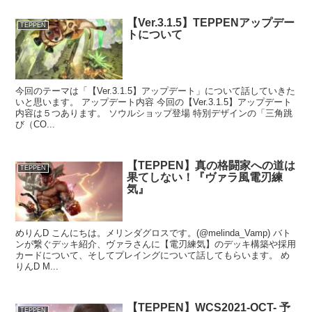
【Ver.3.1.5】TEPPENアップデー
TEPPEN
トについて
今回のテーマは「【Ver.3.1.5】アップデート」について話していきた
いと思います。 アップデート内容 今回の【Ver.3.1.5】アップデート
内容は５つあります。 ソウルショップ登場 特別デザインの「三角跳
び（CO...
【TEPPEN】真の格闘家への道は
TEPPEN
果てしない！『ヴァラ風電刃練
気』
めりんD こんにちは。メリンダグロスです。(@melinda_Vamp) バト
ンが繋ぐデッキ紹介、ヴァラさんに【電刃練気】のデッキ構築や採用
カードについて、そしてプレイングについて話してもらいます。 め
りんD M...
【TEPPEN】WCS2021-OCT- 予
TEPPEN