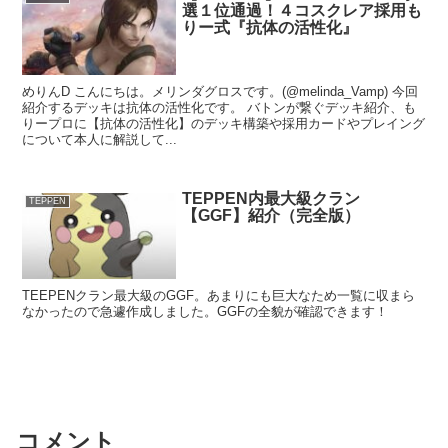
選１位通過！４コスクレア採用も
りー式『抗体の活性化』
めりんD こんにちは。メリンダグロスです。(@melinda_Vamp) 今回
紹介するデッキは抗体の活性化です。 バトンが繋ぐデッキ紹介、も
りープロに【抗体の活性化】のデッキ構築や採用カードやプレイング
について本人に解説して...
TEPPEN内最大級クラン
TEPPEN
【GGF】紹介（完全版）
TEEPENクラン最大級のGGF。あまりにも巨大なため一覧に収まら
なかったので急遽作成しました。GGFの全貌が確認できます！
コメント