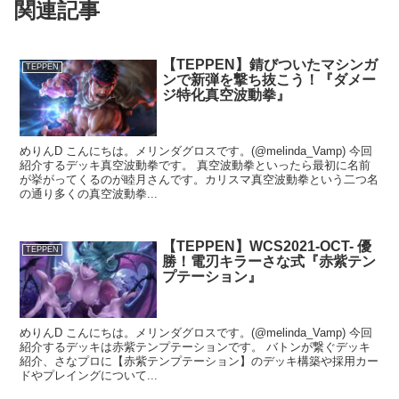
関連記事
【TEPPEN】錆びついたマシンガ
TEPPEN
ンで新弾を撃ち抜こう！『ダメー
ジ特化真空波動拳』
めりんD こんにちは。メリンダグロスです。(@melinda_Vamp) 今回
紹介するデッキ真空波動拳です。 真空波動拳といったら最初に名前
が挙がってくるのが睦月さんです。カリスマ真空波動拳という二つ名
の通り多くの真空波動拳...
【TEPPEN】WCS2021-OCT- 優
TEPPEN
勝！電刃キラーさな式『赤紫テン
プテーション』
めりんD こんにちは。メリンダグロスです。(@melinda_Vamp) 今回
紹介するデッキは赤紫テンプテーションです。 バトンが繋ぐデッキ
紹介、さなプロに【赤紫テンプテーション】のデッキ構築や採用カー
ドやプレイングについて...