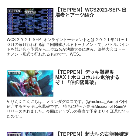
【TEPPEN】WCS2021-SEP- 出
TEPPEN
場者とアーツ紹介
WCS２０２１-SEP- オンライントーナメントとは２０２１年4月〜１
０月の毎月行われる計７回開催されるトーナメントで、バトルポイン
トを競い合う予選から上位32名が決勝大会に進み、決勝大会はトー
ナメント形式で行われるものです。WCS...
【TEPPEN】デッキ難易度
TEPPEN
MAX！ホロロホルル退治する
ぞ！『信仰落鳳破』
めりんD こんにちは。メリンダグロスです。(@melinda_Vamp) 今回
紹介するデッキは落鳳破です。 待ちに待った新弾Mission of Ruinが
リリースされました。今回はアップルの審査で予定より４日遅れだっ
たので...
【TEPPEN】超大型の古龍種確定
TEPPEN