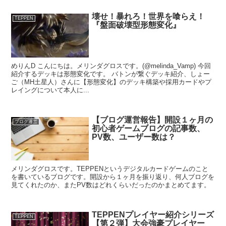
壊せ！暴れろ！世界を喰らえ！
TEPPEN
『盤面破壊型形態変化』
めりんD こんにちは。メリンダグロスです。(@melinda_Vamp) 今回
紹介するデッキは形態変化です。 バトンが繋ぐデッキ紹介、しょー
ご（MH土星人）さんに【形態変化】のデッキ構築や採用カードやプ
レイングについて本人に...
【ブログ運営報告】開設１ヶ月の
ブログ運営
初心者ゲームブログの記事数、
PV数、ユーザー数は？
メリンダグロスです。TEPPENというデジタルカードゲームのこと
を書いているブログです。開設から１ヶ月を振り返り、何人ブログを
見てくれたのか、またPV数はどれくらいだったのかまとめてます。
TEPPENプレイヤー紹介シリーズ
TEPPEN
【第２弾】大会強豪プレイヤー