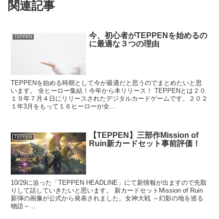
関連記事
今、初心者がTEPPENを始めるの
TEPPEN
に最適な３つの理由
TEPPENを始める時期として今が最適だと思うのでまとめたいと思
います。 全ヒーロー集結！今年から本リリース！ TEPPENとは２０
１９年７月４日にリリースされたデジタルカードゲームです。２０２
１年3月をもって１６ヒーローが全...
【TEPPEN】三部作Mission of
TEPPEN
Ruin新カードセット事前評価！
10/29に迫った「TEPPEN HEADLINE」にて新情報が出ますので先取
りして話していきたいと思います。 新カードセットMission of Ruin
新弾の画像が公式から発表されました。女神大戦 ～幻影の地を巡る
物語～...