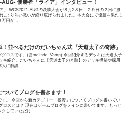
21-AUG- 優勝者「ライア」インタビュー！
ライア」 WCS2021-AUGの決勝大会が８月2８日、２９日の２日に渡
者により熱い戦いが繰り広げられました。本大会にて優勝を果たし
円が...
単！並べるだけのだいちゃん式『天道太子の奇跡』
ロスです。(@melinda_Vamp) 今回紹介するデッキは天道太子
デッキ紹介、だいちゃんに【天道太子の奇跡】のデッキ構築や採用
に解説...
についてブログを書きます！
です。 今回から新カテゴリー「投資」についてブログを書いてい
ダグロスとは？ 現在はゲームブログをメインに書いてます。もっと
クしていただけ...