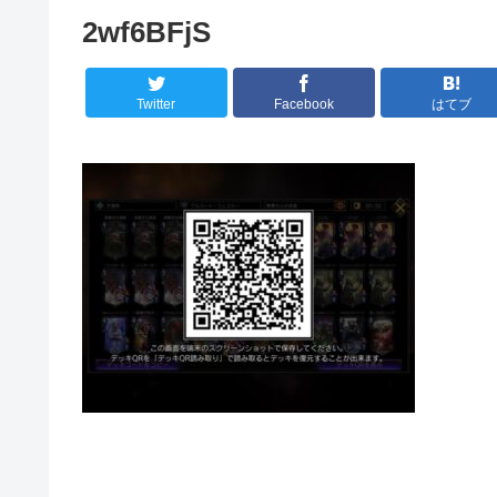
2wf6BFjS
Twitter
Facebook
はてブ