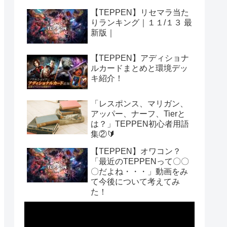
【TEPPEN】リセマラ当た
りランキング｜１１/１３ 最
新版｜
【TEPPEN】アディショナ
ルカードまとめと環境デッ
キ紹介！
「レスポンス、マリガン、
アッパー、ナーフ、Tierと
は？」TEPPEN初心者用語
集②🔰
【TEPPEN】オワコン？
「最近のTEPPENって〇〇
〇だよね・・・」動画をみ
て今後について考えてみ
た！
動
画