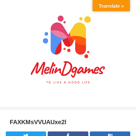
Translate »
FAXKMsVVUAUxe2l