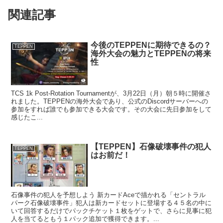
関連記事
今後のTEPPENに期待できるの？
TEPPEN
海外大会の魅力とTEPPENの将来
性
TCS 1k Post-Rotation Tournamentが、3月22日（月）朝５時に開催さ
れました。TEPPENの海外大会であり、公式のDiscordサーバーへの
参加をすれば誰でも参加できる大会です。その大会に先日参加をして
感じたこ...
【TEPPEN】石像破壊事件の犯人
TEPPEN
はお前だ！
石像事件の犯人を予想しよう 新カードAceで描かれる「セントラル
パーク石像破壊事件」犯人は新カードセットに登場する４５名の中に
いて回答するだけでパックチケット１枚をゲットで、さらに見事に犯
人を当てるともう１パック追加で獲得できます。...