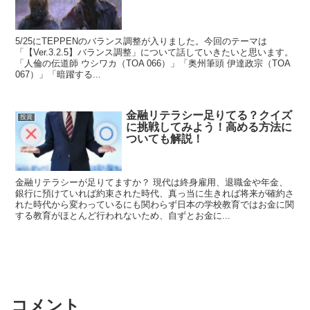
5/25にTEPPENのバランス調整が入りました。今回のテーマは
「【Ver.3.2.5】バランス調整」について話していきたいと思います。
「人倫の伝道師 ウシワカ（TOA 066）」「奥州筆頭 伊達政宗（TOA
067）」「暗躍する...
金融リテラシー足りてる？クイズ
投資
に挑戦してみよう！高める方法に
ついても解説！
金融リテラシーが足りてますか？ 現代は終身雇用、退職金や年金、
銀行に預けていれば約束された時代、真っ当に生きれば将来が確約さ
れた時代から変わっているにも関わらず日本の学校教育ではお金に関
する教育がほとんど行われないため、自ずとお金に...
コメント