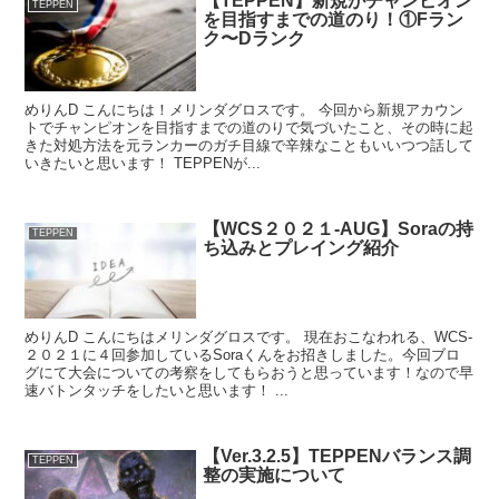
【TEPPEN】新規がチャンピオン
TEPPEN
を目指すまでの道のり！①Fラン
ク〜Dランク
めりんD こんにちは！メリンダグロスです。 今回から新規アカウン
トでチャンピオンを目指すまでの道のりで気づいたこと、その時に起
きた対処方法を元ランカーのガチ目線で辛辣なこともいいつつ話して
いきたいと思います！ TEPPENが...
【WCS２０２１-AUG】Soraの持
TEPPEN
ち込みとプレイング紹介
めりんD こんにちはメリンダグロスです。 現在おこなわれる、WCS-
２０２１に４回参加しているSoraくんをお招きしました。今回ブロ
グにて大会についての考察をしてもらおうと思っています！なので早
速バトンタッチをしたいと思います！ ...
【Ver.3.2.5】TEPPENバランス調
TEPPEN
整の実施について