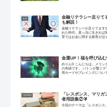
金融リテラシー足りて
投資
も解説！
金融リテラシーが足りてます
れた時代、真っ当に生きれば
育ではお金に関する教育がほと
金運UP！福を呼び込
TEPPEN
めりんD こんにちは。メリンダグ
の奇跡です。 バトンが繋ぐ
用カードやプレイングについて本
「レスポンス、マリガン
TEPPEN
者用語集②🔰
今回のテーマは「レスポンス、