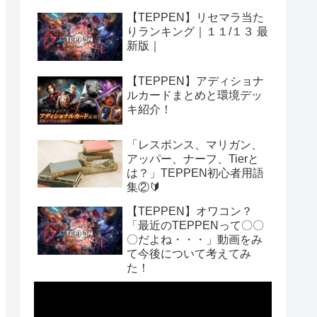
【TEPPEN】リセマラ当た
りランキング｜１１/１３ 最
新版｜
【TEPPEN】アディショナ
ルカードまとめと環境デッ
キ紹介！
「レスポンス、マリガン、
アッパー、ナーフ、Tierと
は？」TEPPEN初心者用語
集②🔰
【TEPPEN】オワコン？
「最近のTEPPENって〇〇
〇だよね・・・」動画をみ
て今後について考えてみ
た！
動
画