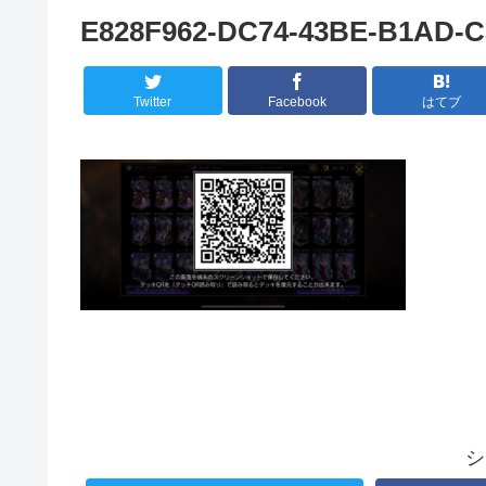
E828F962-DC74-43BE-B1AD
Twitter
Facebook
はてブ
シ