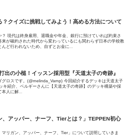
る？クイズに挑戦してみよう！高める方法について
か？ 現代は終身雇用、退職金や年金、銀行に預けていれば約束さ
将来が確約された時代から変わっているにも関わらず日本の学校教
んど行われないため、自ずとお金に...
む打出の小槌！イッスン採用型『天道太子の奇跡』
ロスです。(@melinda_Vamp) 今回紹介するデッキは天道太子
デッキ紹介、ベルギーさんに【天道太子の奇跡】のデッキ構築や採
人に解...
、アッパー、ナーフ、Tierとは？」TEPPEN初心
マリガン、アッパー、ナーフ、Tier」について説明していきま