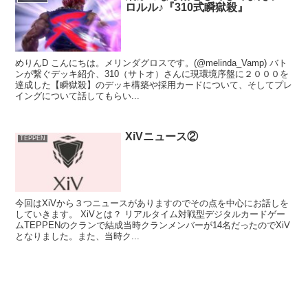
ロルル♪『310式瞬獄殺』
めりんD こんにちは。メリンダグロスです。(@melinda_Vamp) バト
ンが繋ぐデッキ紹介、310（サトオ）さんに現環境序盤に２０００を
達成した【瞬獄殺】のデッキ構築や採用カードについて、そしてプレ
イングについて話してもらい...
XiVニュース②
TEPPEN
今回はXiVから３つニュースがありますのでその点を中心にお話しを
していきます。 XiVとは？ リアルタイム対戦型デジタルカードゲー
ムTEPPENのクランで結成当時クランメンバーが14名だったのでXiV
となりました。また、当時ク...