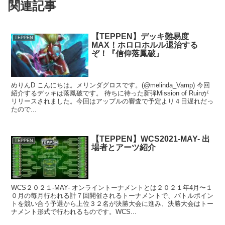
関連記事
【TEPPEN】デッキ難易度
TEPPEN
MAX！ホロロホルル退治する
ぞ！『信仰落鳳破』
めりんD こんにちは。メリンダグロスです。(@melinda_Vamp) 今回
紹介するデッキは落鳳破です。 待ちに待った新弾Mission of Ruinが
リリースされました。今回はアップルの審査で予定より４日遅れだっ
たので...
【TEPPEN】WCS2021-MAY- 出
TEPPEN
場者とアーツ紹介
WCS２０２１-MAY- オンライントーナメントとは２０２１年4月〜１
０月の毎月行われる計７回開催されるトーナメントで、バトルポイン
トを競い合う予選から上位３２名が決勝大会に進み、決勝大会はトー
ナメント形式で行われるものです。WCS...