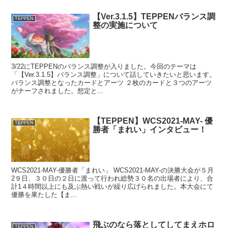
【Ver.3.1.5】TEPPENバランス調
TEPPEN
整の実施について
3/22にTEPPENのバランス調整が入りました。今回のテーマは
「【Ver.3.1.5】バランス調整」について話していきたいと思います。
バランス調整となったカードとアーツ ２枚のカードと３つのアーツ
がナーフされました。想定と...
【TEPPEN】WCS2021-MAY- 優
TEPPEN
勝者「まれい」インタビュー！
WCS2021-MAY-優勝者「まれい」 WCS2021-MAY-の決勝大会が５月
2９日、３０日の２日に渡って行われ総勢３０名の出場者により、合
計1４時間以上にも及ぶ熱い戦いが繰り広げられました。本大会にて
優勝を果たした【ま...
飛ぶのなら落としてしてまえホロ
TEPPEN