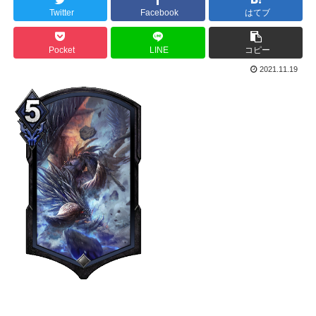
Twitter
Facebook
はてブ
Pocket
LINE
コピー
2021.11.19