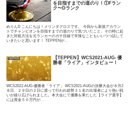
を目指すまでの道のり！①Fラン
ク〜Dランク
めりんD こんにちは！メリンダグロスです。 今回から新規アカウン
トでチャンピオンを目指すまでの道のりで気づいたこと、その時に起
きた対処方法を元ランカーのガチ目線で辛辣なこともいいつつ話して
いきたいと思います！ TEPPENが...
【TEPPEN】WCS2021-AUG- 優
TEPPEN
勝者「ライア」インタビュー！
WCS2021-AUG-優勝者「ライア」 WCS2021-AUGの決勝大会が８月2
８日、２９日の２日に渡って行われ総勢３１名の出場者により熱い戦
いが繰り広げられました。本大会にて優勝を果たした【ライア選手】
には賞金５０万円が...