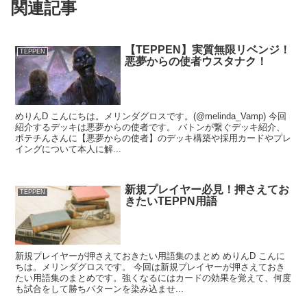
関連記事
【TEPPEN】実質無限リベンジ！
TEPPEN
悪夢からの使者ウスタナク！
めりんD こんにちは。メリンダグロスです。(@melinda_Vamp) 今回
紹介するデッキは悪夢からの使者です。 バトンが繋ぐデッキ紹介、
ポテチんさんに【悪夢からの使者】のデッキ構築や採用カードやプレ
イングについて本人に解...
新規プレイヤー必見！押さえてお
TEPPEN
きたいTEPPN用語
新規プレイヤーが押さえておきたい用語集のまとめ めりんD こんに
ちは。メリンダグロスです。 今回は新規プレイヤーが押さえておき
たい用語集のまとめです。強くなるにはカードの効果を覚えて、何度
も試合をして勝ちパターンを染み込ませ...