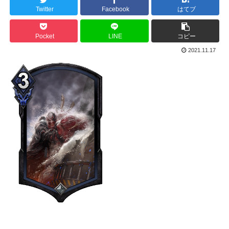
Twitter
Facebook
はてブ
Pocket
LINE
コピー
2021.11.17