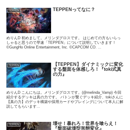
TEPPENってなに？
TEPPEN
めりんD 初めまして。メリンダグロスです。 はじめての方もいらっ
しゃると思うので早速「TEPPEN」について説明していきます！
©GungHo Online Entertainment, Inc. ©CAPCOM CO. ...
【TEPPEN】ダイナミックに変化
TEPPEN
する盤面を体感しろ！『toki式真
の力』
めりんD こんにちは。メリンダグロスです。(@melinda_Vamp) 今回
紹介するデッキは真の力です。 バトンが繋ぐデッキ紹介、tokiさんに
【真の力】のデッキ構築や採用カードやプレイングについて本人に解
説してもらいます...
壊せ！暴れろ！世界を喰らえ！
TEPPEN
『盤面破壊型形態変化』