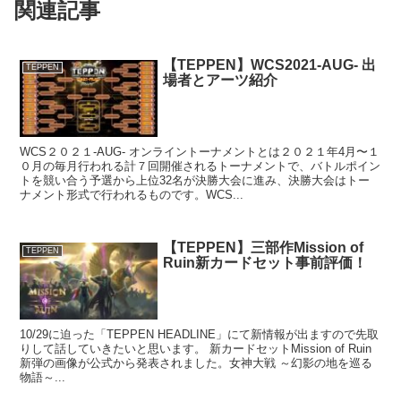
関連記事
【TEPPEN】WCS2021-AUG- 出
TEPPEN
場者とアーツ紹介
WCS２０２１-AUG- オンライントーナメントとは２０２１年4月〜１
０月の毎月行われる計７回開催されるトーナメントで、バトルポイン
トを競い合う予選から上位32名が決勝大会に進み、決勝大会はトー
ナメント形式で行われるものです。WCS...
【TEPPEN】三部作Mission of
TEPPEN
Ruin新カードセット事前評価！
10/29に迫った「TEPPEN HEADLINE」にて新情報が出ますので先取
りして話していきたいと思います。 新カードセットMission of Ruin
新弾の画像が公式から発表されました。女神大戦 ～幻影の地を巡る
物語～...