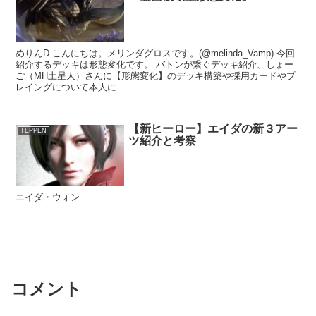
めりんD こんにちは。メリンダグロスです。(@melinda_Vamp) 今回
紹介するデッキは形態変化です。 バトンが繋ぐデッキ紹介、しょー
ご（MH土星人）さんに【形態変化】のデッキ構築や採用カードやプ
レイングについて本人に...
【新ヒーロー】エイダの新３アー
TEPPEN
ツ紹介と考察
エイダ・ウォン
コメント