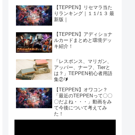
【TEPPEN】リセマラ当た
りランキング｜１１/１３ 最
新版｜
【TEPPEN】アディショナ
ルカードまとめと環境デッ
キ紹介！
「レスポンス、マリガン、
アッパー、ナーフ、Tierと
は？」TEPPEN初心者用語
集②🔰
【TEPPEN】オワコン？
「最近のTEPPENって〇〇
〇だよね・・・」動画をみ
て今後について考えてみ
た！
動
画