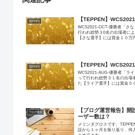
【TEPPEN】WCS20
TEPPEN
WCS2021-OCT-優勝者「さ
行われ総勢３0名の出場者に
【さな選手】には賞金１０万円が
【TEPPEN】WCS20
TEPPEN
WCS2021-AUG-優勝者「
って行われ総勢３１名の出場
た【ライア選手】には賞金５０万
【ブログ運営報告】開
ブログ運営
ーザー数は？
メリンダグロスです。TEPP
設から１ヶ月を振り返り、何
とめてます。