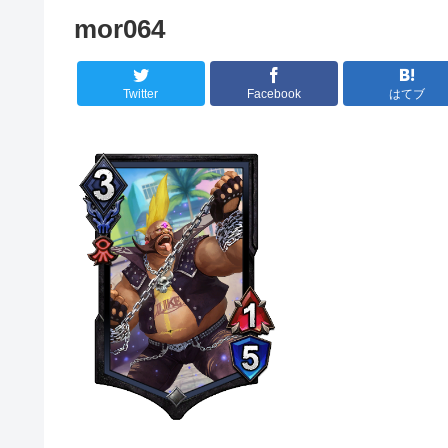
mor064
Twitter
Facebook
はてブ