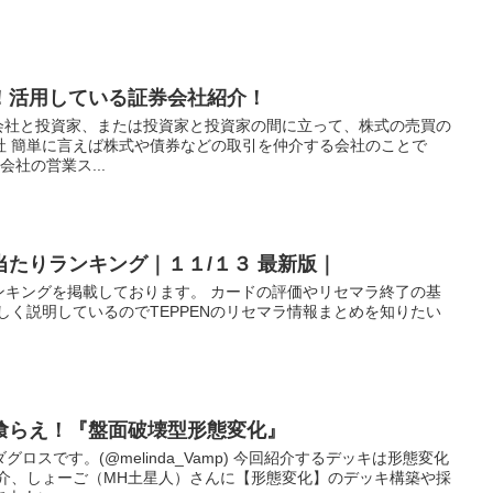
！活用している証券会社紹介！
の会社と投資家、または投資家と投資家の間に立って、株式の売買の
社 簡単に言えば株式や債券などの取引を仲介する会社のことで
会社の営業ス...
ラ当たりランキング｜１１/１３ 最新版｜
ランキングを掲載しております。 カードの評価やリセマラ終了の基
しく説明しているのでTEPPENのリセマラ情報まとめを知りたい
喰らえ！『盤面破壊型形態変化』
ロスです。(@melinda_Vamp) 今回紹介するデッキは形態変化
紹介、しょーご（MH土星人）さんに【形態変化】のデッキ構築や採