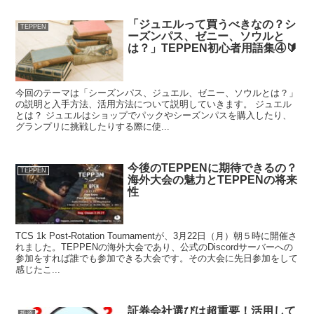
「ジュエルって買うべきなの？シ
TEPPEN
ーズンパス、ゼニー、ソウルと
は？」TEPPEN初心者用語集④🔰
今回のテーマは「シーズンパス、ジュエル、ゼニー、ソウルとは？」
の説明と入手方法、活用方法について説明していきます。 ジュエル
とは？ ジュエルはショップでパックやシーズンパスを購入したり、
グランプリに挑戦したりする際に使...
今後のTEPPENに期待できるの？
TEPPEN
海外大会の魅力とTEPPENの将来
性
TCS 1k Post-Rotation Tournamentが、3月22日（月）朝５時に開催さ
れました。TEPPENの海外大会であり、公式のDiscordサーバーへの
参加をすれば誰でも参加できる大会です。その大会に先日参加をして
感じたこ...
証券会社選びは超重要！活用して
投資