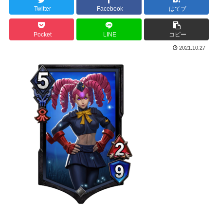
Twitter
Facebook
はてブ
Pocket
LINE
コピー
2021.10.27