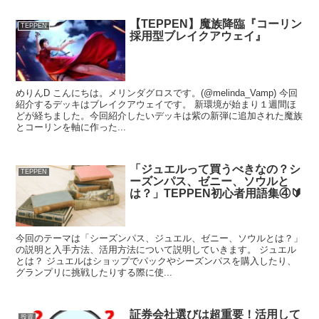
【TEPPEN】魔族降臨『コーリン
TEPPEN
採用型ブレイクアウェイ』
めりんD こんにちは。メリンダグロスです。(@melinda_Vamp) 今回
紹介するデッキはブレイクアウェイです。 新環境が始まり１週間ほ
どが経ちました。今回紹介したいデッキは紫の新弾に追加された魔族
とコーリンを軸に作った...
「ジュエルって買うべきなの？シ
TEPPEN
ーズンパス、ゼニー、ソウルと
は？」TEPPEN初心者用語集④🔰
今回のテーマは「シーズンパス、ジュエル、ゼニー、ソウルとは？」
の説明と入手方法、活用方法について説明していきます。 ジュエル
とは？ ジュエルはショップでパックやシーズンパスを購入したり、
グランプリに挑戦したりする際に使...
証券会社選びは超重要！活用して
投資