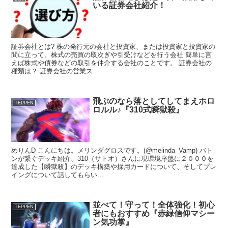
いる証券会社紹介！
証券会社とは? 株の発行元の会社と投資家、または投資家と投資家の
間に立って、株式の売買の取次ぎや引受けなどを行う会社 簡単に言
えば株式や債券などの取引を仲介する会社のことです。 証券会社の
種類は？ 証券会社の営業ス...
飛ぶのなら落としてしてまえホロ
TEPPEN
ロルル♪『310式瞬獄殺』
めりんD こんにちは。メリンダグロスです。(@melinda_Vamp) バト
ンが繋ぐデッキ紹介、310（サトオ）さんに現環境序盤に２０００を
達成した【瞬獄殺】のデッキ構築や採用カードについて、そしてプレ
イングについて話してもらい...
並べて！守って！全体強化！初心
TEPPEN
者にもおすすめ『赤緑信仰マシー
ン気功掌』