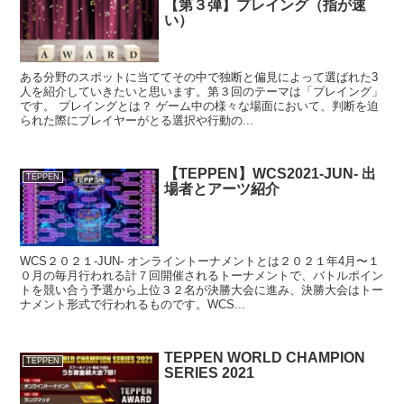
【第３弾】プレイング（指が速
い）
ある分野のスポットに当ててその中で独断と偏見によって選ばれた3
人を紹介していきたいと思います。第３回のテーマは「プレイング」
です。 プレイングとは？ ゲーム中の様々な場面において、判断を迫
られた際にプレイヤーがとる選択や行動の...
【TEPPEN】WCS2021-JUN- 出
TEPPEN
場者とアーツ紹介
WCS２０２１-JUN- オンライントーナメントとは２０２１年4月〜１
０月の毎月行われる計７回開催されるトーナメントで、バトルポイン
トを競い合う予選から上位３２名が決勝大会に進み、決勝大会はトー
ナメント形式で行われるものです。WCS...
TEPPEN WORLD CHAMPION
TEPPEN
SERIES 2021