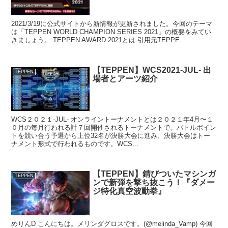
2021/3/19に公式サイトから新情報が更新されました。今回のテーマ
は「TEPPEN WORLD CHAMPION SERIES 2021」の概要をみてい
きましょう。 TEPPEN AWARD 2021とは 引用元TEPPE...
【TEPPEN】WCS2021-JUL- 出
TEPPEN
場者とアーツ紹介
WCS２０２１-JUL- オンライントーナメントとは２０２１年4月〜１
０月の毎月行われる計７回開催されるトーナメントで、バトルポイン
トを競い合う予選から上位32名が決勝大会に進み、決勝大会はトー
ナメント形式で行われるものです。WCS...
【TEPPEN】錆びついたマシンガ
TEPPEN
ンで新弾を撃ち抜こう！『ダメー
ジ特化真空波動拳』
めりんD こんにちは。メリンダグロスです。(@melinda_Vamp) 今回