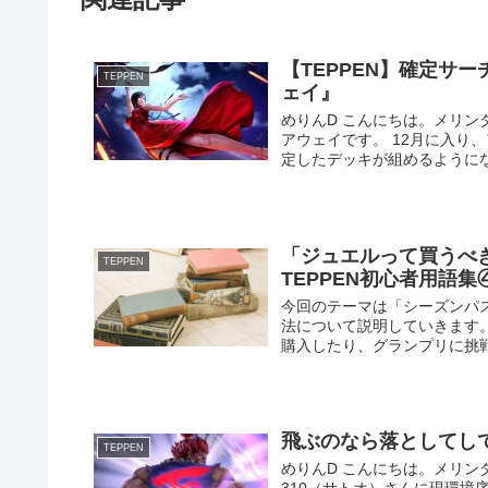
【TEPPEN】確定サ
TEPPEN
ェイ』
めりんD こんにちは。メリンダグ
アウェイです。 12月に入り
定したデッキが組めるようになっ
「ジュエルって買うべ
TEPPEN
TEPPEN初心者用語集④
今回のテーマは「シーズンパ
法について説明していきます
購入したり、グランプリに挑戦
飛ぶのなら落としてして
TEPPEN
めりんD こんにちは。メリンダグ