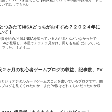
境序盤に２０００を達成した【瞬獄殺】のデッキ構築や採用カードに
いて話してもらい...
AとつみたてNISAどっちがおすすめ？２０２４年に
ついて！
年、投資を始めた頃はNISAを知っている人がほとんどいなかったで
ISAが登場し、本屋でチラチラ見かけ、周りも名前は知っている
した。 しかし...
設２ヶ月の初心者ゲームブログの収益、記事数、PV
ENというデジタルカードゲームのことを書いているブログです。開
人ブログを見てくれたのか、またPV数はどれくらいだったのか収