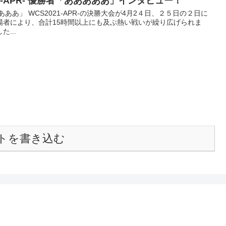
21-APR- 優勝者「あああああ」インタビュー！
ああああ」 WCS2021-APR-の決勝大会が4月2４日、２５日の２日に
場者により、合計15時間以上にも及ぶ熱い戦いが繰り広げられま
...
トを書き込む