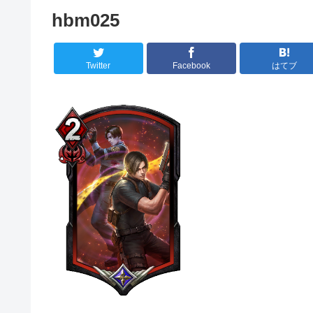
hbm025
Twitter
Facebook
はてブ