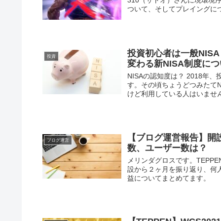
310（サトオ）さんに現環
ついて、そしてプレイングにつ
投資初心者は一般NIS
投資
変わる新NISA制度に
NISAの認知度は？ 2018
す。その頃ちょうどつみたてN
けど利用している人はいませんで
【ブログ運営報告】開
ブログ運営
数、ユーザー数は？
メリンダグロスです。TEPP
設から２ヶ月を振り返り、何
益についてまとめてます。