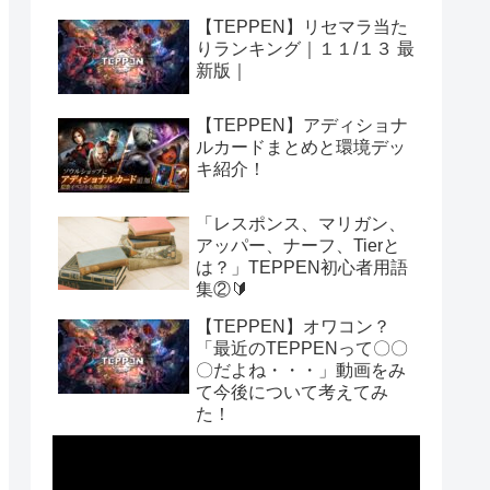
【TEPPEN】リセマラ当た
りランキング｜１１/１３ 最
新版｜
【TEPPEN】アディショナ
ルカードまとめと環境デッ
キ紹介！
「レスポンス、マリガン、
アッパー、ナーフ、Tierと
は？」TEPPEN初心者用語
集②🔰
【TEPPEN】オワコン？
「最近のTEPPENって〇〇
〇だよね・・・」動画をみ
て今後について考えてみ
た！
動
画