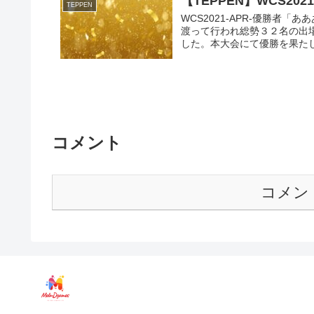
【TEPPEN】WCS20
TEPPEN
WCS2021-APR-優勝者「あ
渡って行われ総勢３２名の出
した。本大会にて優勝を果たした
コメント
コメン