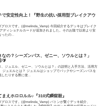
ーチで安定性向上！『野生の抗い採用型ブレイクアウ
ロスです。(@melinda_Vamp) 今回紹介するデッキはブレイク
、アディショナルカードが追加されました。そのお陰で以前より安
たの...
きなの？シーズンパス、ゼニー、ソウルとは？」
🔰
ス、ジュエル、ゼニー、ソウルとは？」の説明と入手方法、活用方
。 ジュエルとは？ ジュエルはショップでパックやシーズンパスを
したりする際に使...
まえホロロルル♪『310式瞬獄殺』
ロスです。(@melinda_Vamp) バトンが繋ぐデッキ紹介、