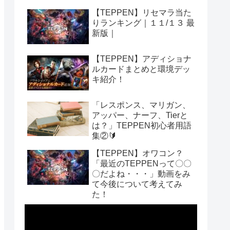
【TEPPEN】リセマラ当た
りランキング｜１１/１３ 最
新版｜
【TEPPEN】アディショナ
ルカードまとめと環境デッ
キ紹介！
「レスポンス、マリガン、
アッパー、ナーフ、Tierと
は？」TEPPEN初心者用語
集②🔰
【TEPPEN】オワコン？
「最近のTEPPENって〇〇
〇だよね・・・」動画をみ
て今後について考えてみ
た！
動
画