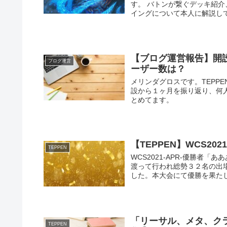
す。 バトンが繋ぐデッキ紹介
イングについて本人に解説しても
【ブログ運営報告】開
ブログ運営
ーザー数は？
メリンダグロスです。TEPP
設から１ヶ月を振り返り、何
とめてます。
【TEPPEN】WCS20
TEPPEN
WCS2021-APR-優勝者「あ
渡って行われ総勢３２名の出
した。本大会にて優勝を果たした
「リーサル、メタ、クラ
TEPPEN