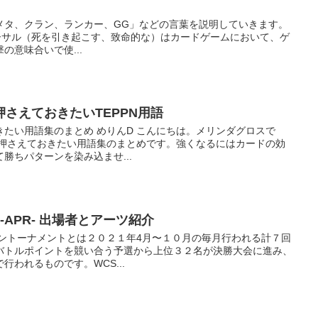
メタ、クラン、ランカー、GG」などの言葉を説明していきます。
） リーサル（死を引き起こす、致命的な）はカードゲームにおいて、ゲ
の意味合いで使...
さえておきたいTEPPN用語
たい用語集のまとめ めりんD こんにちは。メリンダグロスで
が押さえておきたい用語集のまとめです。強くなるにはカードの効
勝ちパターンを染み込ませ...
21-APR- 出場者とアーツ紹介
ンライントーナメントとは２０２１年4月〜１０月の毎月行われる計７回
バトルポイントを競い合う予選から上位３２名が決勝大会に進み、
われるものです。WCS...