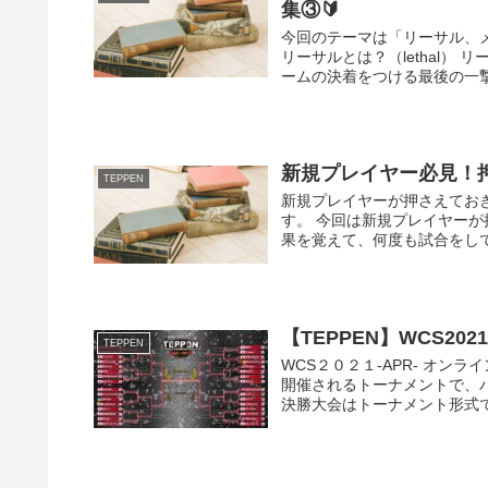
集③🔰
今回のテーマは「リーサル、
リーサルとは？（lethal
ームの決着をつける最後の一撃
新規プレイヤー必見！押
TEPPEN
新規プレイヤーが押さえておき
す。 今回は新規プレイヤー
果を覚えて、何度も試合をして
【TEPPEN】WCS20
TEPPEN
WCS２０２１-APR- オ
開催されるトーナメントで、
決勝大会はトーナメント形式で行